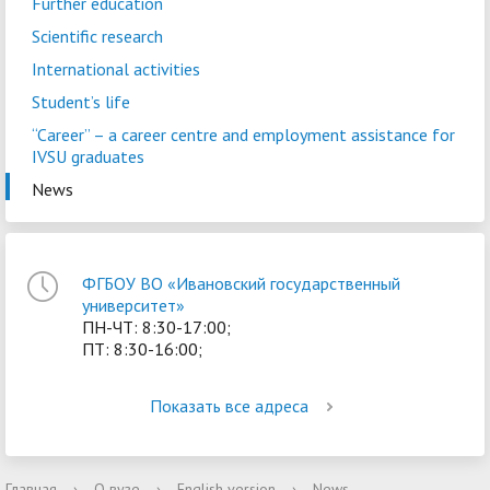
Further education
Scientific research
International activities
Student’s life
“Career” – a сareer centre and employment assistance for
IVSU graduates
News
ФГБОУ ВО «Ивановский государственный
университет»
ПН-ЧТ: 8:30-17:00;
ПТ: 8:30-16:00;
Показать все адреса
Главная
›
О вузе
›
English version
›
News