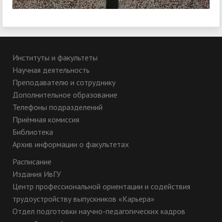
Институты и факультеты
Научная деятельность
Преподавателю и сотруднику
Дополнительное образование
Телефоны подразделений
Приёмная комиссия
Библиотека
Архив информации о факультетах
Расписание
Издания ИвГУ
Центр профессиональной ориентации и содействия
трудоустройству выпускников «Карьера»
Отдел подготовки научно-педагогических кадров