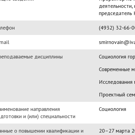
деятельности, 
председатель 
елефон
(4932) 32-66-0
mail
smirnovain@iva
реподаваемые дисциплины
Социология го
Современные м
Исследования 
Проектный сем
аименование направления
Социология
дготовки и (или) специальности
нные о повышении квалификации и
20–27 марта 2