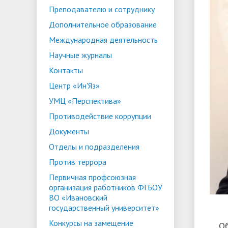
Преподавателю и сотруднику
ориентации и содействия
• Стипендии и меры поддержки
• Платн
Дополнительное образование
трудоустройству выпускников
• Диста
обучающихся
Международная деятельность
• Олимпиада "Большие надежды
«Карьера»
иностра
Научные журналы
малых городов"
• Абитуриенту
• Между
• Конкурсы на замещение
• Бренд
• Платные образовательные услуги
Контакты
должностей
Центр «Ин'Яз»
• Координационный центр ИвГУ
• Организация питания в
• Вход 
УМЦ «Перспектива»
образовательной организации
Противодействие коррупции
Документы
Отделы и подразделения
Против террора
Первичная профсоюзная
организация работников ФГБОУ
ВО «Ивановский
государственный университет»
Конкурсы на замещение
О