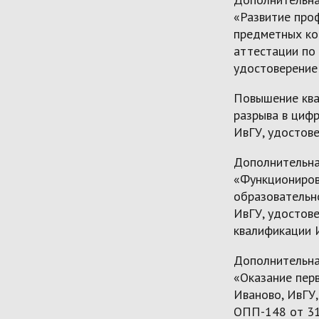
«Развитие про
предметных ко
аттестации по 
удостоверение
Повышение ква
разрыва в цифр
ИвГУ, удостов
Дополнительна
«Функциониров
образовательно
ИвГУ, удостов
квалификации 
Дополнительна
«Оказание перв
Иваново, ИвГУ
ОПП-148 от 31