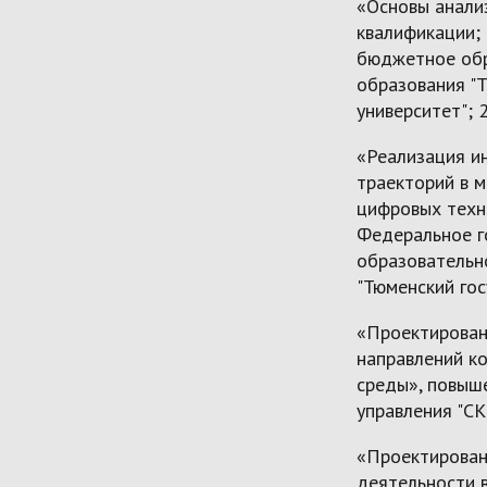
«Основы анали
квалификации;
бюджетное обр
образования "
университет"; 2
«Реализация и
траекторий в 
цифровых техн
Федеральное г
образовательн
"Тюменский гос
«Проектирован
направлений к
среды», повыш
управления "СК
«Проектирован
деятельности в