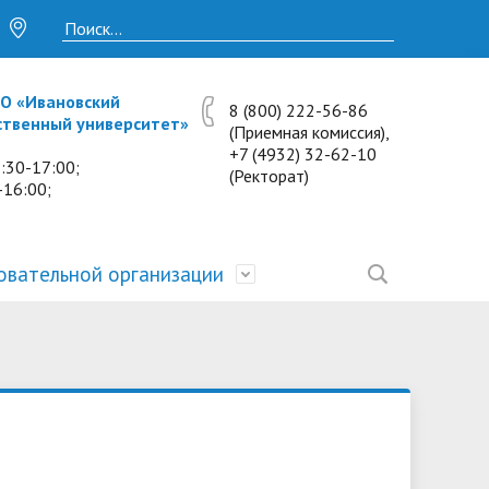
О «Ивановский
8 (800) 222-56-86
ственный университет»
(Приемная комиссия),
+7 (4932) 32-62-10
:30-17:00;
(Ректорат)
-16:00;
овательной организации
• Исследования и проекты
• Платные образовательные услуги
• Калькулятор пени
• Отзывы выпускников
• Образование
ость
ты и
• Научные журналы
• Разбор олимпиадных заданий
• Иностранным студентам
• Материально-техническое
обеспечение и оснащённость
• Противодействие коррупции
• Многопрофильная зимняя школа.
• Дистанционное обучение
образовательного процесса.
Лекции по предметам
• Первичная профсоюзная
• Информация о конкурсах и