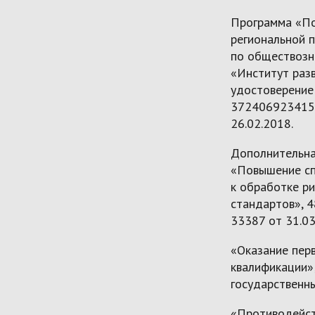
Программа «По
региональной 
по обществозна
«Институт раз
удостоверение
372406923415,
26.02.2018.
Дополнительна
«Повышение сп
к обработке р
стандартов», 4
33387 от 31.03
«Оказание пер
квалификации»
государственны
«Противодейст