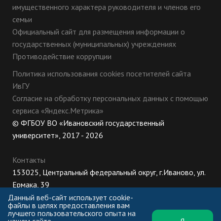
имущественного характера руководителя и членов его
семьи
Официальный сайт для размещения информации о
государственных (муниципальных) учреждениях
Противодействие коррупции
Политика использования cookies посетителей сайта
ИвГУ
Согласие на обработку персональных данных с помощью
сервиса «Яндекс.Метрика»
© ФГБОУ ВО «Ивановский государственный
университет», 2017 - 2026
Контакты
153025, Центральный федеральный округ, г.Иваново, ул.
Ермака, 39
8 (800) 222-56-86 (Приемная комиссия), +7 (4932) 32-62-
Данный веб-сайт использует cookie-
файлы в целях предоставления вам
10 (Ректорат)
лучшего пользовательского опыта на