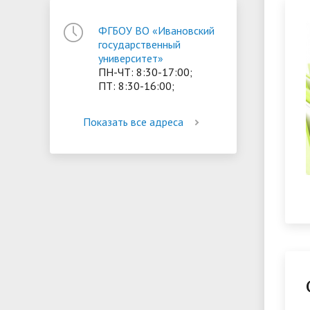
ориентации и содействия
ФГБОУ ВО «Ивановский
• Стипендии и меры поддержки
• Платн
трудоустройству выпускников
государственный
• Диста
обучающихся
университет»
• Олимпиада "Большие надежды
«Карьера»
иностра
ПН-ЧТ: 8:30-17:00;
малых городов"
• Абитуриенту
• Между
ПТ: 8:30-16:00;
• Конкурсы на замещение
• Бренд
• Платные образовательные услуги
должностей
Показать все адреса
• Координационный центр ИвГУ
• Организация питания в
• Вход 
образовательной организации