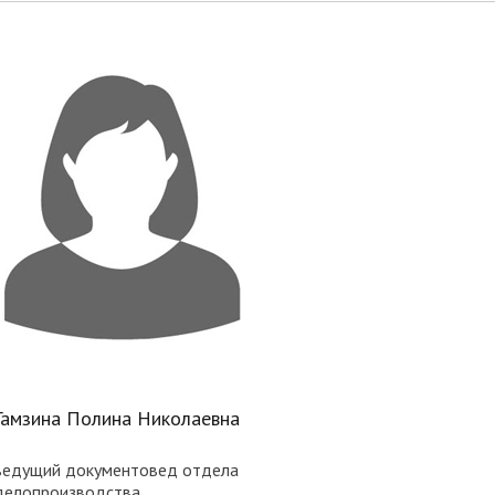
Гамзина Полина Николаевна
ведущий документовед отдела
делопроизводства