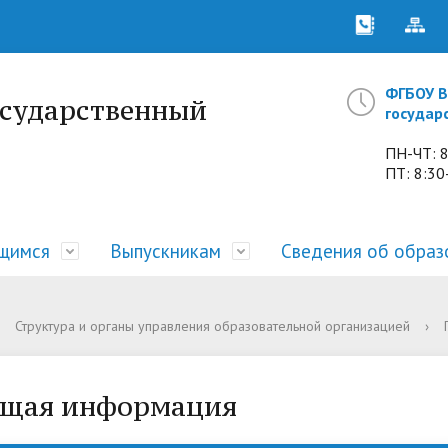
ФГБОУ В
осударственный
государ
ПН-ЧТ: 8
ПТ: 8:30
щимся
Выпускникам
Сведения об образ
рат
ная комиссия
енты
иация выпускников
тура и органы управления
• Институты и факультеты
• Подготовительные курсы
• Институты и факультеты
• Вакансии
• Документы
Структура и органы управления образовательной организацией
›
ательной организацией
нительное образование
ок заселения в общежития
сание
• Международная деятельн
• Отзывы выпускников
• Спортивные новости
• Образовательные стандар
требования
щая информация
 «Ин'Яз»
материалы для подготовки
жития
• УМЦ «Перспектива»
• Центр профессиональной
• Охрана здоровья
ориентации и содействия
ы и подразделения
• Против террора
• Аспирантура