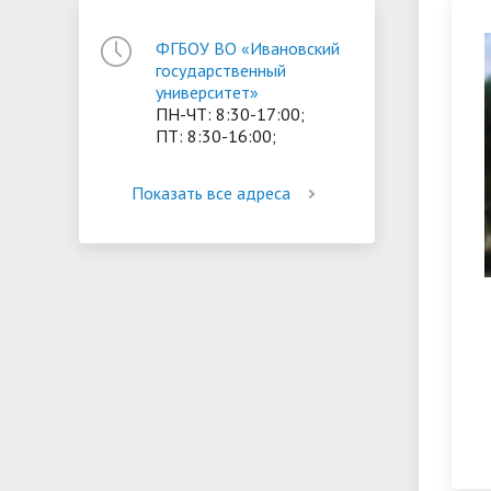
ориентации и содействия
ФГБОУ ВО «Ивановский
• Стипендии и меры поддержки
• Платн
трудоустройству выпускников
государственный
• Диста
обучающихся
университет»
• Олимпиада "Большие надежды
«Карьера»
иностра
ПН-ЧТ: 8:30-17:00;
малых городов"
• Абитуриенту
• Между
ПТ: 8:30-16:00;
• Конкурсы на замещение
• Бренд
• Платные образовательные услуги
должностей
Показать все адреса
• Координационный центр ИвГУ
• Организация питания в
• Вход 
образовательной организации