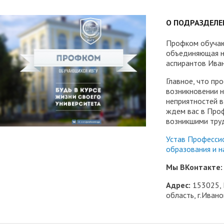
трудоустройству выпускник
О ПОДРАЗДЕЛЕ
ые образовательные услуги
«Карьера»
• Финансово-хозяйственная
нционные занятия для
• Страница добра
деятельность
Профком обучаю
нных студентов
объединяющая н
народное сотрудничество
• Внутренняя система оцен
аспирантов Иван
бук
• Вход в систему ЭИОС
качества образования
Главное, что пр
возникновении н
в корпоративную почту
• Федеральный проект
неприятностей в
ждем вас в Проф
«Содействие занятости»
возникшими тру
Устав Професси
образования и н
Мы ВКонтакте:
Адрес:
153025, 
область, г.Ивано