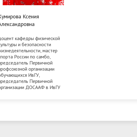
Кумирова Ксения
Александровна
доцент кафедры физической
культуры и безопасности
жизнедеятельности, мастер
спорта России по самбо,
председатель Первичной
профсоюзной организации
обучающихся ИвГУ,
председатель Первичной
организации ДОСААФ в ИвГУ