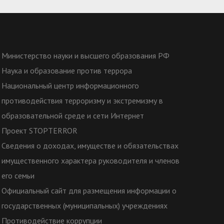
е отношения Современный миропорядок
интеллигенцией и интеллектуалами России
пейский регионализм Межкультурный и
й диалог в соверменном мире
Министерство науки и высшего образования РФ
2
Наука и образование против террора
Национальный центр информационного
противодействия терроризму и экстремизму в
 11
образовательной среде и сети Интернет
 0
Проект STOPTERROR
остсоветских исследований;Библиотека
Сведения о доходах, имуществе и обязательствах
нно-библиотечные системы: электронная
имущественного характера руководителя и членов
У; Технические средства: компьютеры,
его семьи
еры, копировальные аппараты, проекторы
Официальный сайт для размещения информации о
государственных (муниципальных) учреждениях
Противодействие коррупции