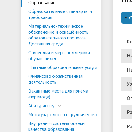
Образование
ориентации и содействия
Образовательные стандарты и
• Стипендии и меры поддержки
• Платн
трудоустройству выпускников
требования
• Диста
обучающихся
• Олимпиада "Большие надежды
«Карьера»
Материально-техническое
иностра
обеспечение и оснащённость
малых городов"
• Абитуриенту
• Между
• Конкурсы на замещение
• Бренд
образовательного процесса.
• Платные образовательные услуги
Ко
Доступная среда
должностей
Стипендии и меры поддержки
На
• Координационный центр ИвГУ
• Организация питания в
• Вход 
обучающихся
образовательной организации
Платные образовательные услуги
На
Финансово-хозяйственная
деятельность
Ур
Вакантные места для приёма
(перевода)
Оп
Абитуриенту
Ра
Международное сотрудничество
Внутренняя система оценки
Ра
качества образования