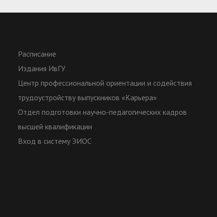
ятельность
международны
в осмыслении 
и Запада Евро
межрелигиозны
Расписание
зультаты научной (научно-
Монографии - 
Издания ИвГУ
следовательской) деятельности
Scopus/WoS - 1
Центр профессиональной ориентации и содействия
Статьи ВАК - 4
трудоустройству выпускников «Карьера»
Статьи РИНЦ -
Отдел подготовки научно-педагогических кадров
Патенты/РИД -
высшей квалификации
едения о научно-исследовательской
Лаборатория п
Вход в систему ЭИОС
зе для осуществления научной
ИвГУ; Электро
аучно-исследовательской)
библиотека ИвГ
еятельности
принтеры, скан