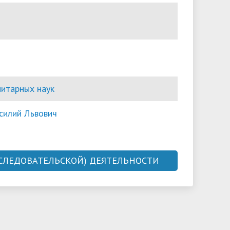
нитарных наук
силий Львович
ССЛЕДОВАТЕЛЬСКОЙ) ДЕЯТЕЛЬНОСТИ
 отношения в новое и новейшее время
ития постсоветского пространства
канские страны: культура и