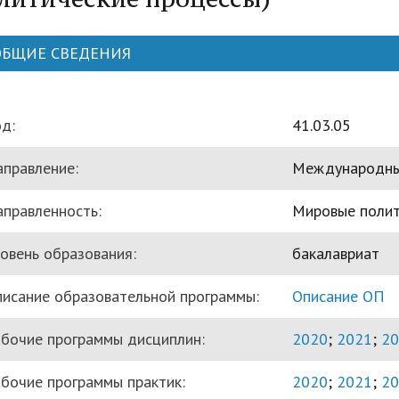
трудоустройству выпускник
ые образовательные услуги
«Карьера»
• Финансово-хозяйственная
ОБЩИЕ СВЕДЕНИЯ
нционные занятия для
• Страница добра
деятельность
нных студентов
народное сотрудничество
• Внутренняя система оцен
бук
• Вход в систему ЭИОС
д:
41.03.05
качества образования
правление:
Международны
в корпоративную почту
• Федеральный проект
«Содействие занятости»
правленность:
Мировые полит
овень образования:
бакалавриат
исание образовательной программы:
Описание ОП
бочие программы дисциплин:
2020
;
2021
;
20
бочие программы практик:
2020
;
2021
;
20