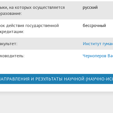
ыки, на которых осуществляется
русский
разование:
ок действия государственной
бессрочный
кредитации:
культет:
Институт гума
ководитель:
Черноперов Ва
НАПРАВЛЕНИЯ И РЕЗУЛЬТАТЫ НАУЧНОЙ (НАУЧНО-И
речень научных направлений, в
Международные
мках которых ведется научная
Проблемы разв
аучно-исследовательская)
Болгария и бал