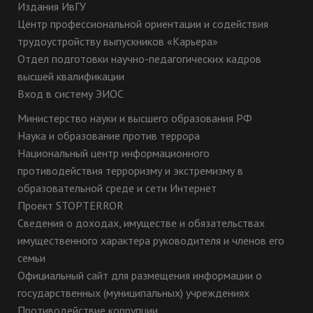
Статьи РИНЦ - 27
за счет средств физических и
Издания ИвГУ
деятельности
Патенты/РИД - 0
(или) юридических лиц:
Центр профессиональной ориентации и содействия
трудоустройству выпускников «Карьера»
Бизнес-инкубатор,
являющихся иностранными
Сведения о научно-
Предпринимательская
Отдел подготовки научно-педагогических кадров
гражданами:
исследовательской
Точка кипения .
высшей квалификации
базе для
Электронный ресурс
Вход в систему ЭИОС
Информация о результатах перевода, восстановления 
осуществления
Консультант Плюс.
0
научной (научно-
Министерство науки и высшего образования РФ
переведенных в другие
Технические
исследовательской)
Наука и образование против террора
образовательные организации:
средства:
деятельности
Национальный центр информационного
компьютеры,
0
противодействия терроризму и экстремизму в
переведенных из других
принтеры, сканеры,
образовательной среде и сети Интернет
образовательных организаций:
копировальные
Проект STOPTERROR
аппараты, проекторы.
0
восстановленных обучающихся:
Сведения о доходах, имуществе и обязательствах
имущественного характера руководителя и членов его
5
отчисленных обучающихся:
семьи
Официальный сайт для размещения информации о
Информация о количестве вакантных мест для приёма
государственных (муниципальных) учреждениях
курс
бюджетных
бюджетных
бюджетных
Противодействие коррупции