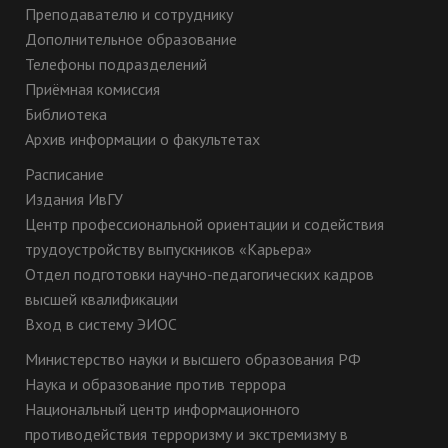
зарубежного права
ведется научная
Преподавателю и сотруднику
и практики его
(научно-
Дополнительное образование
применения
исследовательская)
Телефоны подразделений
деятельность
Приёмная комиссия
Библиотека
Монографии - 7
Результаты научной
Архив информации о факультетах
Scopus/WoS - 1
(научно-
Статьи ВАК - 10
Расписание
исследовательской)
Статьи РИНЦ - 36
Издания ИвГУ
деятельности
Патенты/РИД - 0
Центр профессиональной ориентации и содействия
трудоустройству выпускников «Карьера»
Библиотека ИвГУ,
Сведения о научно-
электронные
Отдел подготовки научно-педагогических кадров
исследовательской
библиотечные
высшей квалификации
базе для
системы:
Вход в систему ЭИОС
осуществления
электронная
научной (научно-
Министерство науки и высшего образования РФ
библиотека ИвГУ,
исследовательской)
Наука и образование против террора
ЭБС
деятельности
Национальный центр информационного
«Университетская
противодействия терроризму и экстремизму в
библиотека