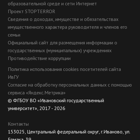
образовательной среде и сети Интернет
онлайн», научная
Проект STOPTERROR
библиотека
Сведения о доходах, имуществе и обязательствах
eLIBRARY.RU,
имущественного характера руководителя и членов его
ассоциация
семьи
региональных
Официальный сайт для размещения информации о
библиотечных
государственных (муниципальных) учреждениях
консорциумов
(АБРИКОН), архив
Противодействие коррупции
научных журналов
Политика использования cookies посетителей сайта
зарубежных
ИвГУ
издательств,
Согласие на обработку персональных данных с помощью
справочно-правовая
сервиса «Яндекс.Метрика»
система
© ФГБОУ ВО «Ивановский государственный
«КонсультантПлюс»,
университет», 2017 - 2026
Internet.
Лаборатория
Контакты
уголовно-правовых
153025, Центральный федеральный округ, г.Иваново, ул.
исследований при
Ермака, 39