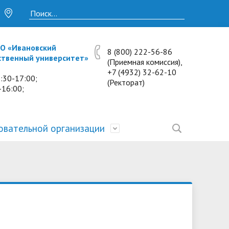
О «Ивановский
8 (800) 222-56-86
ственный университет»
(Приемная комиссия),
+7 (4932) 32-62-10
:30-17:00;
(Ректорат)
-16:00;
овательной организации
• Исследования и проекты
• Платные образовательные услуги
• Калькулятор пени
• Отзывы выпускников
• Образование
ость
ты и
• Научные журналы
• Разбор олимпиадных заданий
• Иностранным студентам
• Материально-техническое
обеспечение и оснащённость
• Противодействие коррупции
• Многопрофильная зимняя школа.
• Дистанционное обучение
образовательного процесса.
Лекции по предметам
• Первичная профсоюзная
• Информация о конкурсах и