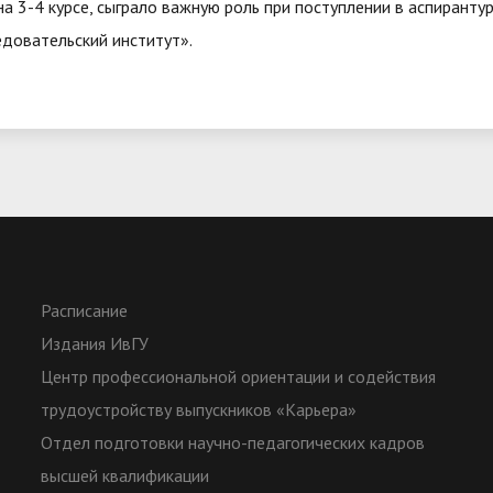
на 3-4 курсе, сыграло важную роль при поступлении в аспиранту
едовательский институт».
Расписание
Издания ИвГУ
Центр профессиональной ориентации и содействия
трудоустройству выпускников «Карьера»
Отдел подготовки научно-педагогических кадров
высшей квалификации