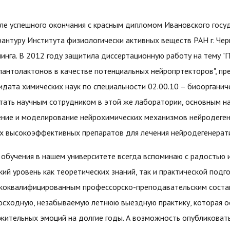
ле успешного окончания с красным дипломом Ивановского госуд
рантуру Института физиологически активных веществ РАН г. Че
нинга. В 2012 году защитила диссертационную работу на тему "
лантолактонов в качестве потенциальных нейропртекторов", пр
идата химических наук по специальности 02.00.10 – биооргани
тать научным сотрудником в этой же лаборатории, основным н
ение и моделирование нейрохимических механизмов нейродегене
х высокоэффективных препаратов для лечения нейродегенерат
 обучения в нашем университете всегда вспоминаю с радостью 
кий уровень как теоретических знаний, так и практической подг
коквалифицированным профессорско-преподавательским составо
осходную, незабываемую летнюю выездную практику, которая ос
жительных эмоций на долгие годы. А возможность опубликовать 