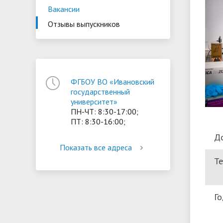
Вакансии
ориентации и содействия
• Стипендии и меры поддержки
• Платн
Отзывы выпускников
трудоустройству выпускников
• Диста
обучающихся
• Олимпиада "Большие надежды
«Карьера»
иностра
малых городов"
• Абитуриенту
• Между
• Конкурсы на замещение
• Бренд
• Платные образовательные услуги
должностей
ФГБОУ ВО «Ивановский
государственный
• Координационный центр ИвГУ
• Организация питания в
• Вход 
университет»
ПН-ЧТ: 8:30-17:00;
образовательной организации
ПТ: 8:30-16:00;
Д
Показать все адреса
Т
Го