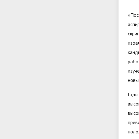
«Пос
аспи
скри
изоа
канд
рабо
изуч
новы
Годы
высо
высо
прев
поло