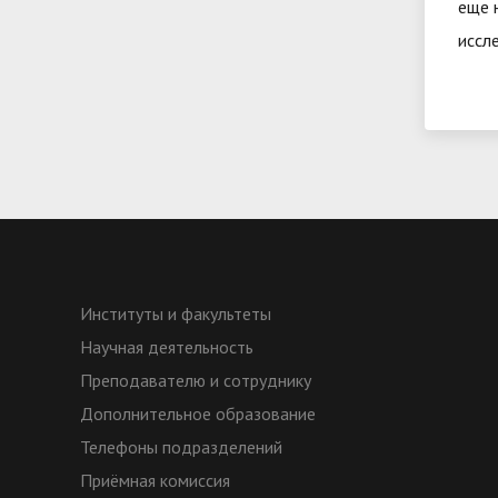
еще 
иссл
Институты и факультеты
Научная деятельность
Преподавателю и сотруднику
Дополнительное образование
Телефоны подразделений
Приёмная комиссия