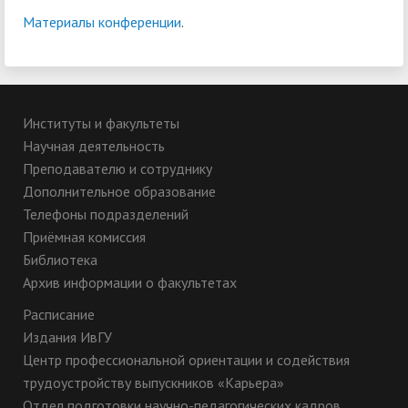
Материалы конференции
.
Институты и факультеты
Научная деятельность
Преподавателю и сотруднику
Дополнительное образование
Телефоны подразделений
Приёмная комиссия
Библиотека
Архив информации о факультетах
Расписание
Издания ИвГУ
Центр профессиональной ориентации и содействия
трудоустройству выпускников «Карьера»
Отдел подготовки научно-педагогических кадров