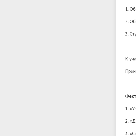
1. О
2. О
3. С
К уч
Прин
Фест
1. «
2. «
3. «