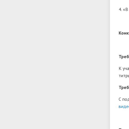
4. «В
Конк
Треб
К уч
титр
Треб
С по
виде