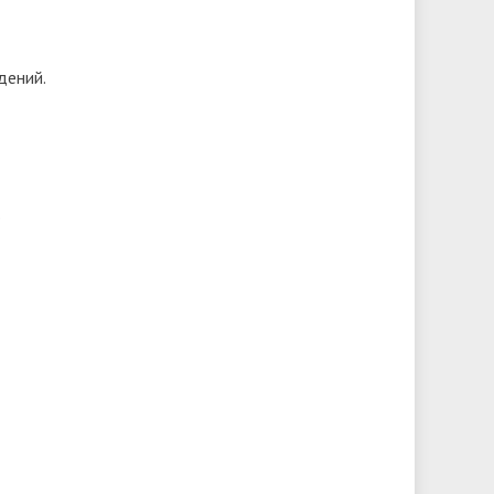
дений.
.