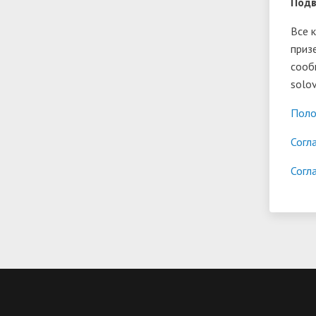
Подв
Все 
приз
сооб
solo
Поло
Согл
Согл