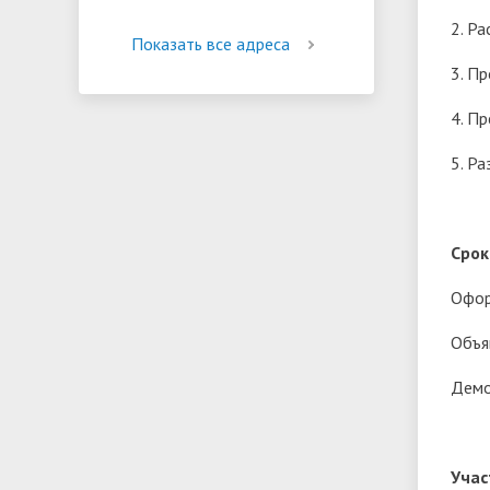
2. Р
Показать все адреса
3. П
4. П
5. Р
Срок
Офор
Объя
Демо
Учас