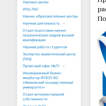
Научные школы
ориентации и содействия
ра
ИНЦ РАО
• Стипендии и меры поддержки
• Платн
трудоустройству выпускников
• Диста
Научно-образовательные центры
По
обучающихся
• Олимпиада "Большие надежды
«Карьера»
иностра
Научная деятельность
малых городов"
• Абитуриенту
• Между
• Конкурсы на замещение
• Бренд
Отдел подготовки научно-
• Платные образовательные услуги
педагогических кадров высшей
должностей
квалификации
• Координационный центр ИвГУ
• Организация питания в
• Вход 
Научная работа студентов
образовательной организации
Экспертно-аналитический центр
(ЭАЦ)
Проектный офис ИвГУ
Инновационный бизнес-
инкубатор ФГБОУ ВО
«Ивановский государственный
университет»
Отдел интеллектуальной
собственности