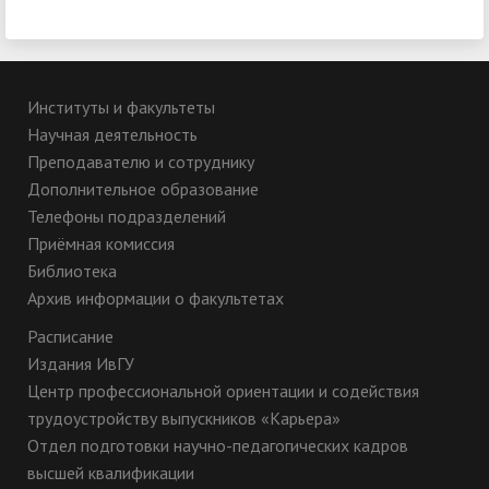
Институты и факультеты
Научная деятельность
Преподавателю и сотруднику
Дополнительное образование
Телефоны подразделений
Приёмная комиссия
Библиотека
Архив информации о факультетах
Расписание
Издания ИвГУ
Центр профессиональной ориентации и содействия
трудоустройству выпускников «Карьера»
Отдел подготовки научно-педагогических кадров
высшей квалификации