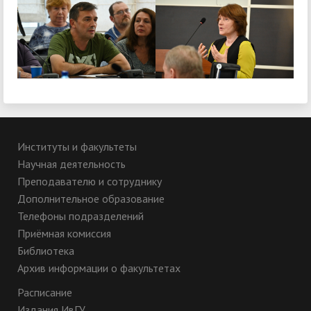
Институты и факультеты
Научная деятельность
Преподавателю и сотруднику
Дополнительное образование
Телефоны подразделений
Приёмная комиссия
Библиотека
Архив информации о факультетах
Расписание
Издания ИвГУ