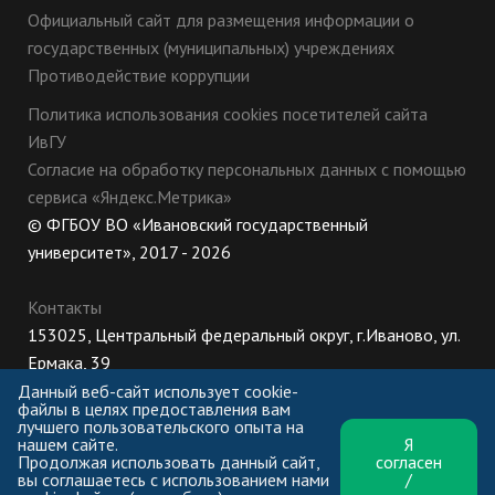
Официальный сайт для размещения информации о
государственных (муниципальных) учреждениях
Противодействие коррупции
Политика использования cookies посетителей сайта
ИвГУ
Согласие на обработку персональных данных с помощью
сервиса «Яндекс.Метрика»
© ФГБОУ ВО «Ивановский государственный
университет», 2017 - 2026
Контакты
153025, Центральный федеральный округ, г.Иваново, ул.
Ермака, 39
8 (800) 222-56-86 (Приемная комиссия), +7 (4932) 32-62-
Данный веб-сайт использует cookie-
файлы в целях предоставления вам
10 (Ректорат)
лучшего пользовательского опыта на
нашем сайте.
Я
ПН-ЧТ: 8:30-17:00;
Продолжая использовать данный сайт,
согласен
ПТ: 8:30-16:00;
вы соглашаетесь с использованием нами
/