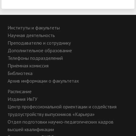
Институты и факультеты
Научная деятельность
Преподавателю и сотруднику
Дополнительное образование
Телефоны подразделений
Приёмная комиссия
Библиотека
Архив информации о факультетах
Расписание
Издания ИвГУ
Центр профессиональной ориентации и содействия
трудоустройству выпускников «Карьера»
Отдел подготовки научно-педагогических кадров
высшей квалификации