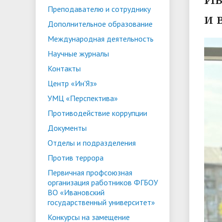
Преподавателю и сотруднику
ориентации и содействия
и 
• Стипендии и меры поддержки
• Платн
Дополнительное образование
трудоустройству выпускников
• Диста
обучающихся
Международная деятельность
• Олимпиада "Большие надежды
«Карьера»
иностра
Научные журналы
малых городов"
• Абитуриенту
• Между
• Конкурсы на замещение
• Бренд
• Платные образовательные услуги
Контакты
должностей
Центр «Ин'Яз»
• Координационный центр ИвГУ
• Организация питания в
• Вход 
УМЦ «Перспектива»
образовательной организации
Противодействие коррупции
Документы
Отделы и подразделения
Против террора
Первичная профсоюзная
организация работников ФГБОУ
ВО «Ивановский
государственный университет»
Конкурсы на замещение