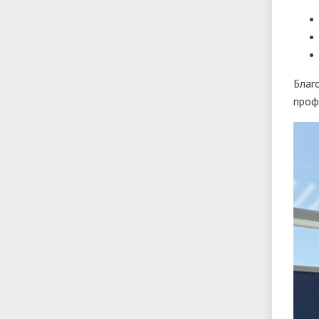
Благ
проф