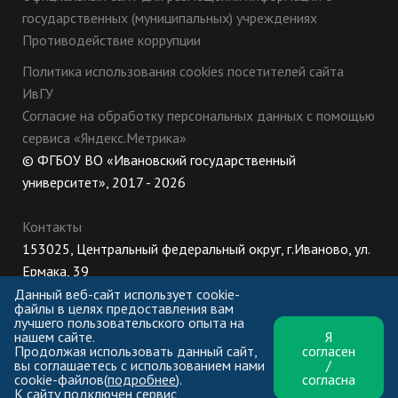
государственных (муниципальных) учреждениях
Противодействие коррупции
Политика использования cookies посетителей сайта
ИвГУ
Согласие на обработку персональных данных с помощью
сервиса «Яндекс.Метрика»
© ФГБОУ ВО «Ивановский государственный
университет», 2017 - 2026
Контакты
153025, Центральный федеральный округ, г.Иваново, ул.
Ермака, 39
8 (800) 222-56-86 (Приемная комиссия), +7 (4932) 32-62-
Данный веб-сайт использует cookie-
файлы в целях предоставления вам
10 (Ректорат)
лучшего пользовательского опыта на
нашем сайте.
Я
ПН-ЧТ: 8:30-17:00;
Продолжая использовать данный сайт,
согласен
ПТ: 8:30-16:00;
вы соглашаетесь с использованием нами
/
cookie-файлов(
подробнее
).
согласна
К сайту подключен сервис