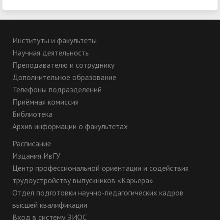
Институты и факультеты
Научная деятельность
Преподавателю и сотруднику
Дополнительное образование
Телефоны подразделений
Приёмная комиссия
Библиотека
Архив информации о факультетах
Расписание
Издания ИвГУ
Центр профессиональной ориентации и содействия
трудоустройству выпускников «Карьера»
Отдел подготовки научно-педагогических кадров
высшей квалификации
Вход в систему ЭИОС