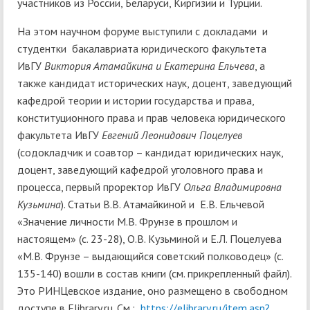
участников из России, Беларуси, Киргизии и Турции.
На этом научном форуме выступили с докладами и
студентки бакалавриата юридического факультета
ИвГУ
Виктория Атамайкина и Екатерина Ельчева
, а
также кандидат исторических наук, доцент, заведующий
кафедрой теории и истории государства и права,
конституционного права и прав человека юридического
факультета ИвГУ
Евгений Леонидович Поцелуев
(содокладчик и соавтор – кандидат юридических наук,
доцент, заведующий кафедрой уголовного права и
процесса, первый проректор ИвГУ
Ольга Владимировна
Кузьмина
). Статьи В.В. Атамайкиной и Е.В. Ельчевой
«Значение личности М.В. Фрунзе в прошлом и
настоящем» (с. 23-28), О.В. Кузьминой и Е.Л. Поцелуева
«М.В. Фрунзе – выдающийся советский полководец» (с.
135-140) вошли в состав книги (см. прикрепленный файл).
Это РИНЦевское издание, оно размещено в свободном
доступе в Elibrary.ru. См.:
https://elibrary.ru/item.asp?