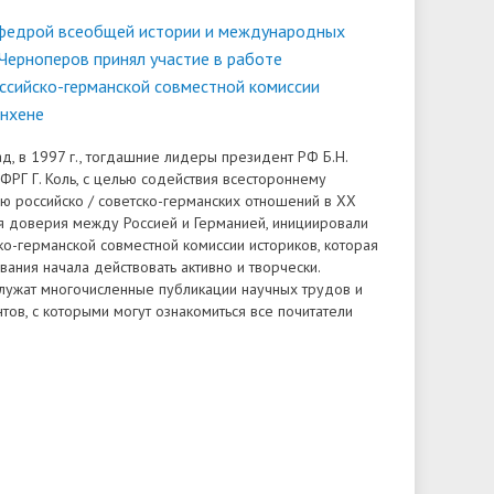
федрой всеобщей истории и международных
 Черноперов принял участие в работе
ссийско-германской совместной комиссии
нхене
д, в 1997 г., тогдашние лидеры президент РФ Б.Н.
ФРГ Г. Коль, с целью содействия всестороннему
ю российско / советско-германских отношений в XX
я доверия между Россией и Германией, инициировали
ко-германской совместной комиссии историков, которая
вания начала действовать активно и творчески.
лужат многочисленные публикации научных трудов и
тов, с которыми могут ознакомиться все почитатели