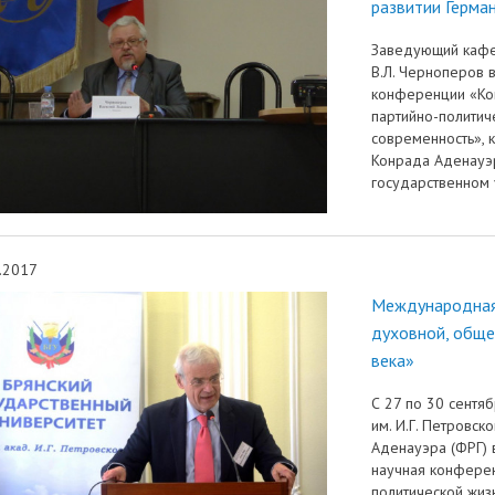
развитии Герман
Заведующий кафе
В.Л. Черноперов 
конференции «Кон
партийно-политиче
современность», 
Конрада Аденауэ
государственном 
.2017
Международная 
духовной, обще
века»
С 27 по 30 сентя
им. И.Г. Петровс
Аденауэра (ФРГ)
научная конферен
политической жиз