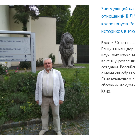
Заведующий ка
отношений В.Л.
коллоквиума Ро
историков в Мю
Более 20 лет наза
Ельцин и канцлер 
научному изучени
веке и укреплени
создание Российс
с момента образо
Свидетельством с
сборники докумен
Клио.