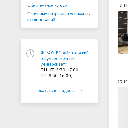
Обеспечение курсов
18.11
ориентации и содействия
• Стипендии и меры поддержки
• Платн
Основные направления научных
трудоустройству выпускников
• Диста
исследований
обучающихся
• Олимпиада "Большие надежды
«Карьера»
иностра
малых городов"
• Абитуриенту
• Между
• Конкурсы на замещение
• Бренд
• Платные образовательные услуги
должностей
ФГБОУ ВО «Ивановский
• Координационный центр ИвГУ
• Организация питания в
• Вход 
государственный
университет»
образовательной организации
ПН-ЧТ: 8:30-17:00;
ПТ: 8:30-16:00;
23.10
Показать все адреса