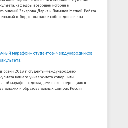
культета, кафедры всеобщей истории и
тношений Захарова Дарья и Латышев Матвей. Ребята
енчатый отбор, в том числе собеседование на
аучный марафон» студентов-международников
факультета
ц осени 2018 г. студенты-международники
культета нашего университета совершили
учный марафон с докладами на конференциях в
ательских и образовательных центрах России.