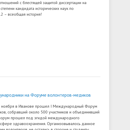
тношений с блестящей защитой диссертации на
 степени кандидата исторических наук по
.2 – всеобщая история!
ународники на Форуме волонтеров-медиков
 1 ноября в Иванове прошел I Международный Форум
ов, собравший около 500 участников и объединивший
 Форум прошел под эгидой международного
 сфере здравоохранения. Организовывалось данное
ми волонтеров, не остались в стороне и студенты