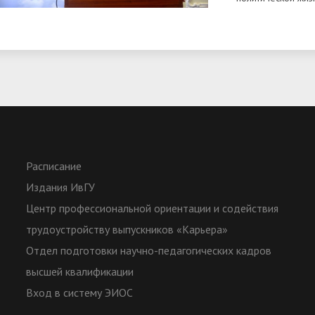
Расписание
Издания ИвГУ
Центр профессиональной ориентации и содействия
трудоустройству выпускников «Карьера»
Отдел подготовки научно-педагогических кадров
высшей квалификации
Вход в систему ЭИОС