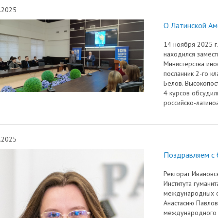
трудоустройству выпускник
.2025
ые образовательные услуги
«Карьера»
• Финансово-хозяйственная
О Латинской Ам
нционные занятия для
• Страница добра
деятельность
14 ноября 2025 г
нных студентов
находился замест
народное сотрудничество
• Внутренняя система оцен
бук
• Вход в систему ЭИОС
Министерства ино
качества образования
посланник 2-го к
Белов. Высокопо
4 курсов обсудил
в корпоративную почту
• Федеральный проект
российско-латино
«Содействие занятости»
.2025
Поздравляем с 
Ректорат Ивановс
Института гумани
международных о
Анастасию Павло
международного 