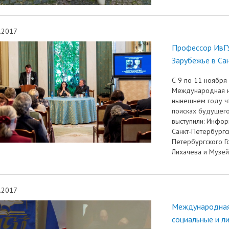
.2017
Профессор ИвГУ
Зарубежье в Са
С 9 по 11 ноября 
Международная н
нынешнем году ч
поисках будущего
выступили: Инфор
Санкт-Петербургск
Петербургского Г
Лихачева и Музей
.2017
Международная 
социальные и л