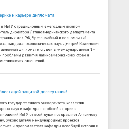
Доступная среда
ов
гуманитарного цикла для
организация работников ФГБОУ ВО
грантах
победителей олимпиад
• Вакантные места для приёма
ерике и карьере дипломата
«Ивановский государственный
• Ресурсный волонтерский центр
(перевода)
университет»
. в ИвГУ с традиционным ежегодным визитом
финансового просвещения ИвГУ
итель директора Латиноамериканского департамента
ки
• Руководство
• Центр тестирования
странных дел РФ, Чрезвычайный и полномочный
ласса, кандидат экономических наук Дмитрий Вадимович
иностранных граждан ИвГУ
• Педагогический состав
ставленный дипломат и студенты-международники 1—
и проблемы развития латиноамериканских стран и
• Совет ректоров
американских отношений.
блестящей защитой диссертации!
кого государственного университета, коллектив
тарных наук и кафедра всеобщей истории и
тношений ИвГУ от всей души поздравляет Анисимову
вну, руководителя международных проектов
офиса и преподавателя кафедры всеобщей истории и