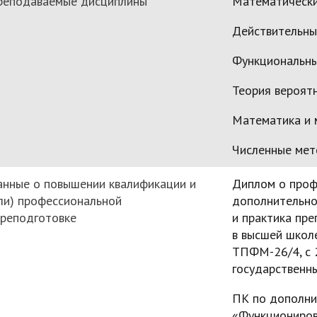
реподаваемые дисциплины
Математически
Действительны
Функциональны
Теория вероят
Математика и 
Численные ме
нные о повышении квалификации и
Диплом о проф
ли) профессиональной
дополнительно
реподготовке
и практика пр
в высшей школе
ТПФМ-26/4, с 2
государственны
ПК по дополни
«Функциониров