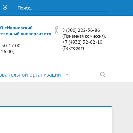
О «Ивановский
8 (800) 222-56-86
ственный университет»
(Приемная комиссия),
+7 (4932) 32-62-10
:30-17:00;
(Ректорат)
-16:00;
овательной организации
• Исследования и проекты
• Платные образовательные услуги
• Калькулятор пени
• Отзывы выпускников
• Образование
ость
ты и
• Научные журналы
• Разбор олимпиадных заданий
• Иностранным студентам
• Материально-техническое
обеспечение и оснащённость
• Противодействие коррупции
• Многопрофильная зимняя школа.
• Дистанционное обучение
образовательного процесса.
Лекции по предметам
• Первичная профсоюзная
• Информация о конкурсах и