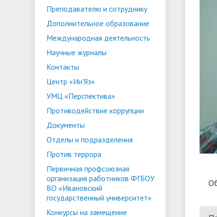
Преподавателю и сотруднику
ориентации и содействия
• Стипендии и меры поддержки
• Платн
Дополнительное образование
трудоустройству выпускников
• Диста
обучающихся
Международная деятельность
• Олимпиада "Большие надежды
«Карьера»
иностра
Научные журналы
малых городов"
• Абитуриенту
• Между
• Конкурсы на замещение
• Бренд
• Платные образовательные услуги
Контакты
должностей
Центр «Ин'Яз»
• Координационный центр ИвГУ
• Организация питания в
• Вход 
УМЦ «Перспектива»
образовательной организации
Противодействие коррупции
Документы
Отделы и подразделения
Против террора
Первичная профсоюзная
организация работников ФГБОУ
О
ВО «Ивановский
государственный университет»
Конкурсы на замещение