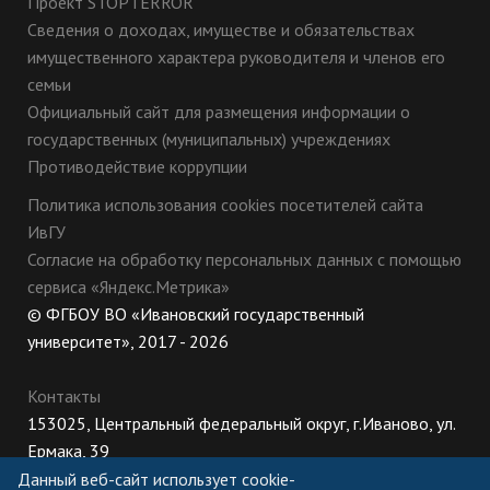
Проект STOPTERROR
Сведения о доходах, имуществе и обязательствах
имущественного характера руководителя и членов его
семьи
Официальный сайт для размещения информации о
государственных (муниципальных) учреждениях
Противодействие коррупции
Политика использования cookies посетителей сайта
ИвГУ
Согласие на обработку персональных данных с помощью
сервиса «Яндекс.Метрика»
© ФГБОУ ВО «Ивановский государственный
университет», 2017 - 2026
Контакты
153025, Центральный федеральный округ, г.Иваново, ул.
Ермака, 39
8 (800) 222-56-86 (Приемная комиссия), +7 (4932) 32-62-
Данный веб-сайт использует cookie-