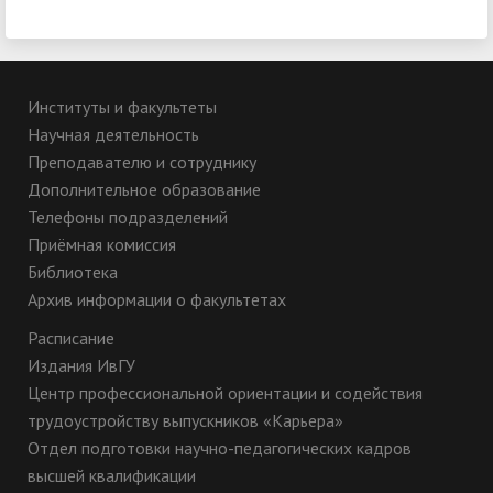
Институты и факультеты
Научная деятельность
Преподавателю и сотруднику
Дополнительное образование
Телефоны подразделений
Приёмная комиссия
Библиотека
Архив информации о факультетах
Расписание
Издания ИвГУ
Центр профессиональной ориентации и содействия
трудоустройству выпускников «Карьера»
Отдел подготовки научно-педагогических кадров
высшей квалификации