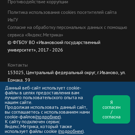
Противодействие коррупции
Политика использования cookies посетителей сайта
ИвГУ
Согласие на обработку персональных данных с помощью
сервиса «Яндекс.Метрика»
© ФГБОУ ВО «Ивановский государственный
университет», 2017 - 2026
Контакты
153025, Центральный федеральный округ, г.Иваново, ул.
Ермака, 39
8 (800) 222-56-86 (Приемная комиссия), +7 (4932) 32-62-
Данный веб-сайт использует cookie-
файлы в целях предоставления вам
10 (Ректорат)
лучшего пользовательского опыта на
нашем сайте.
Я
ПН-ЧТ: 8:30-17:00;
Продолжая использовать данный сайт,
согласен
ПТ: 8:30-16:00;
вы соглашаетесь с использованием нами
/
cookie-файлов(
подробнее
).
согласна
К сайту подключен сервис
Яндекс.Метрика, который также
использует файлы cookie (
подробнее
).