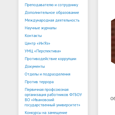
Преподавателю и сотруднику
ориентации и содействия
• Стипендии и меры поддержки
• Платн
Дополнительное образование
трудоустройству выпускников
• Диста
обучающихся
Международная деятельность
• Олимпиада "Большие надежды
«Карьера»
иностра
Научные журналы
малых городов"
• Абитуриенту
• Между
• Конкурсы на замещение
• Бренд
• Платные образовательные услуги
Контакты
должностей
Центр «Ин'Яз»
• Координационный центр ИвГУ
• Организация питания в
• Вход 
УМЦ «Перспектива»
образовательной организации
Противодействие коррупции
Документы
Отделы и подразделения
Против террора
Первичная профсоюзная
организация работников ФГБОУ
О
ВО «Ивановский
государственный университет»
Конкурсы на замещение