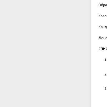
Обра
Квал
Канд
Доцен
СПИ