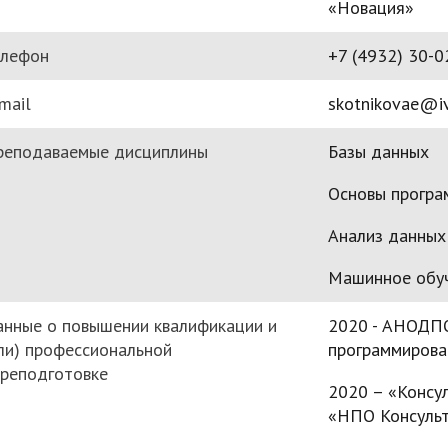
«Новация»
елефон
+7 (4932) 30-0
mail
skotnikovae@iv
реподаваемые дисциплины
Базы данных
Основы програ
Анализ данных
Машинное обуч
нные о повышении квалификации и
2020 - АНОДПО
ли) профессиональной
программирован
реподготовке
2020 – «Консу
«НПО Консульт