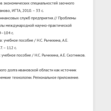
ов экономических специальностей заочного
аново, ИГТА, 2010. – 33 с.
 финансовых служб предприятия // Проблемы
иалы международной научно-практической
9–104 с.
: учебное пособие / Н.С. Рычихина, А.Е.
. – 112 с.
 учебное пособие / Н.С. Рычихина, А.Е. Скотников.
ного долга ивановской области как источник
емкие технологии. Региональное приложение.