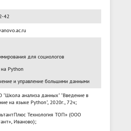
2-42
anovo.ac.ru
ммирования для социологов
 на Python
ение и управление большими данными
 "Школа анализа данных" "Введение в
ие на языке Python", 2020г., 72ч;
льтантПлюс Технология ТОП» (ООО
ант», Иваново);