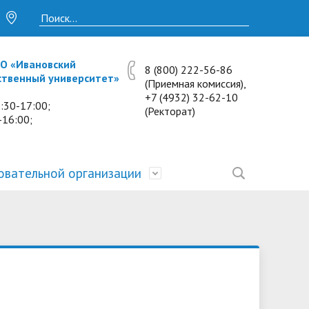
О «Ивановский
8 (800) 222-56-86
ственный университет»
(Приемная комиссия),
+7 (4932) 32-62-10
:30-17:00;
(Ректорат)
-16:00;
овательной организации
• Исследования и проекты
• Платные образовательные услуги
• Калькулятор пени
• Отзывы выпускников
• Образование
ость
ты и
• Научные журналы
• Разбор олимпиадных заданий
• Иностранным студентам
• Материально-техническое
обеспечение и оснащённость
• Противодействие коррупции
• Многопрофильная зимняя школа.
• Дистанционное обучение
образовательного процесса.
Лекции по предметам
• Первичная профсоюзная
• Информация о конкурсах и