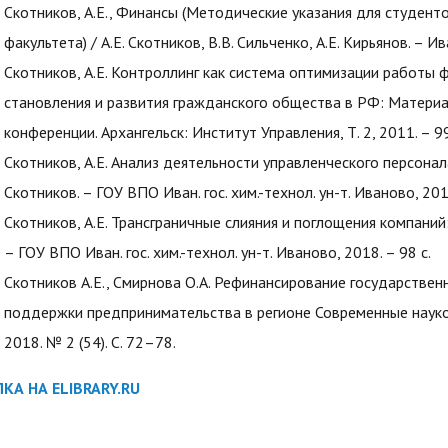
Скотников, А.Е., Финансы (Методические указания для студент
факультета) / А.Е. Скотников, В.В. Сильченко, А.Е. Кирьянов. – Ив
Скотников, А.Е. Контроллинг как система оптимизации работы
становления и развития гражданского общества в РФ: Матер
конференции. Архангельск: Институт Управления, Т. 2, 2011. – 9
Скотников, А.Е. Анализ деятельности управленческого персонала
Скотников. – ГОУ ВПО Иван. гос. хим.-технол. ун-т. Иваново, 2017
Скотников, А.Е. Трансграничные слияния и поглощения компаний:
– ГОУ ВПО Иван. гос. хим.-технол. ун-т. Иваново, 2018. – 98 с.
Скотников А.Е., Смирнова О.А. Рефинансирование государствен
поддержки предпринимательства в регионе Современные науко
2018. № 2 (54). С. 72–78.
КА НА ELIBRARY.RU