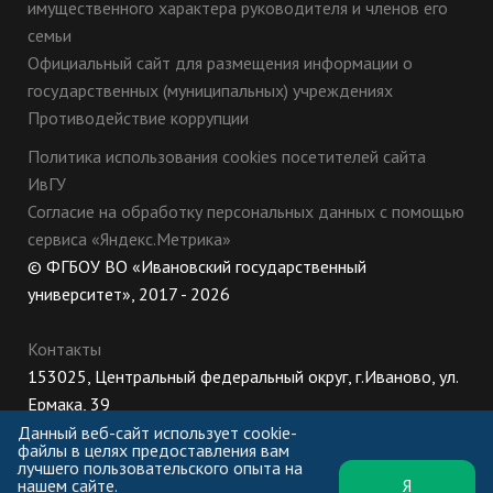
имущественного характера руководителя и членов его
семьи
Официальный сайт для размещения информации о
государственных (муниципальных) учреждениях
Противодействие коррупции
Политика использования cookies посетителей сайта
ИвГУ
Согласие на обработку персональных данных с помощью
сервиса «Яндекс.Метрика»
© ФГБОУ ВО «Ивановский государственный
университет», 2017 - 2026
Контакты
153025, Центральный федеральный округ, г.Иваново, ул.
Ермака, 39
8 (800) 222-56-86 (Приемная комиссия), +7 (4932) 32-62-
Данный веб-сайт использует cookie-
файлы в целях предоставления вам
10 (Ректорат)
лучшего пользовательского опыта на
нашем сайте.
Я
ПН-ЧТ: 8:30-17:00;