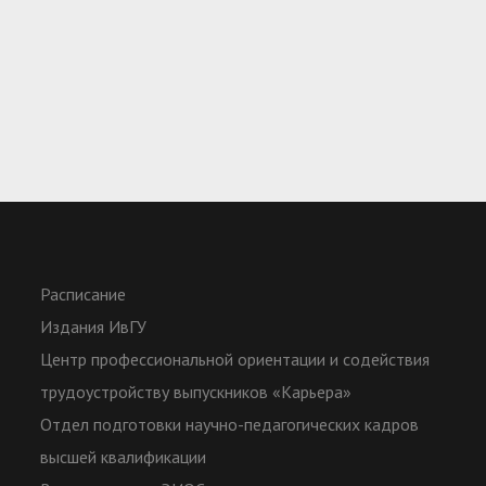
Расписание
Издания ИвГУ
Центр профессиональной ориентации и содействия
трудоустройству выпускников «Карьера»
Отдел подготовки научно-педагогических кадров
высшей квалификации