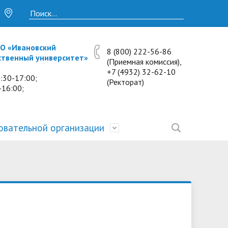
О «Ивановский
8 (800) 222-56-86
ственный университет»
(Приемная комиссия),
+7 (4932) 32-62-10
:30-17:00;
(Ректорат)
-16:00;
овательной организации
• Исследования и проекты
• Платные образовательные услуги
• Калькулятор пени
• Отзывы выпускников
• Образование
ость
ты и
• Научные журналы
• Разбор олимпиадных заданий
• Иностранным студентам
• Материально-техническое
обеспечение и оснащённость
• Противодействие коррупции
• Многопрофильная зимняя школа.
• Дистанционное обучение
образовательного процесса.
Лекции по предметам
• Первичная профсоюзная
• Информация о конкурсах и