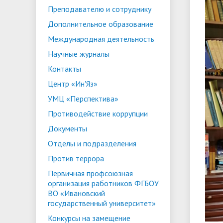
Преподавателю и сотруднику
ориентации и содействия
• Стипендии и меры поддержки
• Платн
Дополнительное образование
трудоустройству выпускников
• Диста
обучающихся
Международная деятельность
• Олимпиада "Большие надежды
«Карьера»
иностра
Научные журналы
малых городов"
• Абитуриенту
• Между
• Конкурсы на замещение
• Бренд
• Платные образовательные услуги
Контакты
должностей
Центр «Ин'Яз»
• Координационный центр ИвГУ
• Организация питания в
• Вход 
УМЦ «Перспектива»
образовательной организации
Противодействие коррупции
Документы
Отделы и подразделения
Против террора
Первичная профсоюзная
организация работников ФГБОУ
ВО «Ивановский
государственный университет»
Конкурсы на замещение