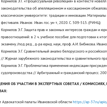
Корнилов Э.Г. «Процессуальная революция» в контексте новелл
законодательства об апелляционном и кассационном обжалова
классическом университете: традиции и инновации. Материал
фестиваля. Иванов: Иван. гос. ун-т, 2020. С. 509-515. (РИНЦ)
Корнилов Э.Г. Защита прав и законных интересов граждан и юр
правоотношений: в 2 ч. учебное пособие для подготовки к ит
экзамену /под ред., д-ра юрид. наук, проф. А.И. Бибикова. Иваново:
Корнилов Э.Г. Сравнительный анализ белорусского и российско
// Журнал зарубежного законодательства и сравнительного прав
Корнилов Э.Г. Проблематика применения индексации присужде
судопроизводства // Арбитражный и гражданский процесс. 2007.
ДЕНИЯ ОБ УЧАСТИИ В ЭКСПЕРТНЫХ СОВЕТАХ / КОМИССИЯХ
ЗАХ:
т Адвокатской палаты Ивановской области
https://ap-37.ru/api