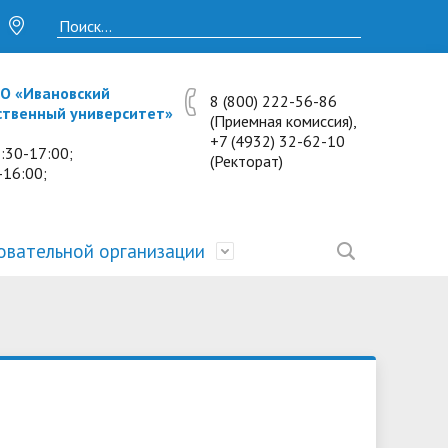
О «Ивановский
8 (800) 222-56-86
ственный университет»
(Приемная комиссия),
+7 (4932) 32-62-10
:30-17:00;
(Ректорат)
-16:00;
овательной организации
• Исследования и проекты
• Платные образовательные услуги
• Калькулятор пени
• Отзывы выпускников
• Образование
ость
ты и
• Научные журналы
• Разбор олимпиадных заданий
• Иностранным студентам
• Материально-техническое
обеспечение и оснащённость
• Противодействие коррупции
• Многопрофильная зимняя школа.
• Дистанционное обучение
образовательного процесса.
Лекции по предметам
• Первичная профсоюзная
• Информация о конкурсах и