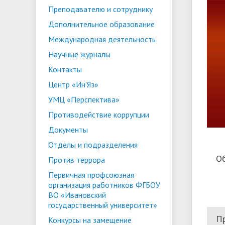
Преподавателю и сотруднику
ориентации и содействия
• Стипендии и меры поддержки
• Платн
Дополнительное образование
трудоустройству выпускников
• Диста
обучающихся
Международная деятельность
• Олимпиада "Большие надежды
«Карьера»
иностра
Научные журналы
малых городов"
• Абитуриенту
• Между
• Конкурсы на замещение
• Бренд
• Платные образовательные услуги
Контакты
должностей
Центр «Ин'Яз»
• Координационный центр ИвГУ
• Организация питания в
• Вход 
УМЦ «Перспектива»
образовательной организации
Противодействие коррупции
Документы
Отделы и подразделения
О
Против террора
Первичная профсоюзная
организация работников ФГБОУ
ВО «Ивановский
государственный университет»
П
Конкурсы на замещение