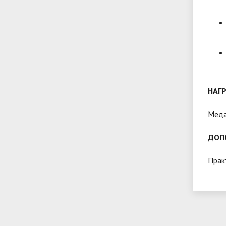
НАГ
Меда
ДОП
Прак