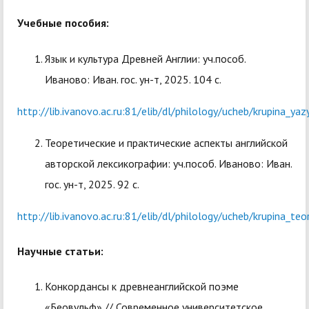
Учебные пособия:
Язык и культура Древней Англии: уч.пособ.
Иваново: Иван. гос. ун-т, 2025. 104 с.
http://lib.ivanovo.ac.ru:81/elib/dl/philology/ucheb/krupina_y
Теоретические и практические аспекты английской
авторской лексикографии: уч.пособ. Иваново: Иван.
гос. ун-т, 2025. 92 с.
http://lib.ivanovo.ac.ru:81/elib/dl/philology/ucheb/krupina_t
Научные статьи:
Конкордансы к древнеанглийской поэме
«Беовульф» // Современное университетское