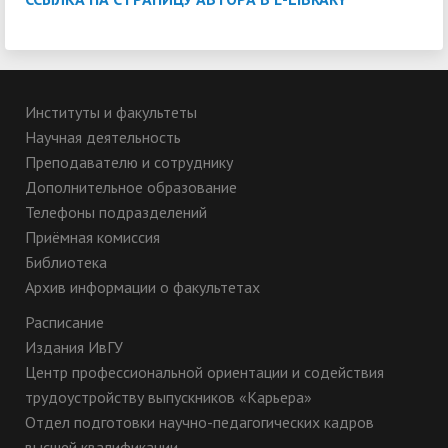
Институты и факультеты
Научная деятельность
Преподавателю и сотруднику
Дополнительное образование
Телефоны подразделений
Приёмная комиссия
Библиотека
Архив информации о факультетах
Расписание
Издания ИвГУ
Центр профессиональной ориентации и содействия
трудоустройству выпускников «Карьера»
Отдел подготовки научно-педагогических кадров
высшей квалификации