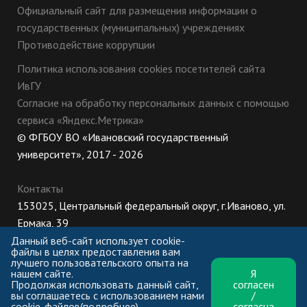
Официальный сайт для размещения информации о
государственных (муниципальных) учреждениях
Противодействие коррупции
Политика использования cookies посетителей сайта
ИвГУ
Согласие на обработку персональных данных с помощью
сервиса «Яндекс.Метрика»
© ФГБОУ ВО «Ивановский государственный
университет», 2017 - 2026
Контакты
153025, Центральный федеральный округ, г.Иваново, ул.
Ермака, 39
8 (800) 222-56-86 (Приемная комиссия), +7 (4932) 32-62-
Данный веб-сайт использует cookie-
файлы в целях предоставления вам
10 (Ректорат)
лучшего пользовательского опыта на
нашем сайте.
Я
ПН-ЧТ: 8:30-17:00;
Продолжая использовать данный сайт,
согласен
ПТ: 8:30-16:00;
вы соглашаетесь с использованием нами
/
cookie-файлов(
подробнее
).
согласна