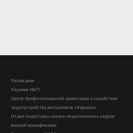
Расписание
Издания ИвГУ
Центр профессиональной ориентации и содействия
трудоустройству выпускников «Карьера»
Отдел подготовки научно-педагогических кадров
высшей квалификации