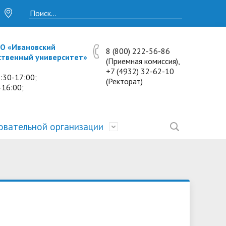
О «Ивановский
8 (800) 222-56-86
ственный университет»
(Приемная комиссия),
+7 (4932) 32-62-10
:30-17:00;
(Ректорат)
-16:00;
овательной организации
• Исследования и проекты
• Платные образовательные услуги
• Калькулятор пени
• Отзывы выпускников
• Образование
ость
ты и
• Научные журналы
• Разбор олимпиадных заданий
• Иностранным студентам
• Материально-техническое
обеспечение и оснащённость
• Противодействие коррупции
• Многопрофильная зимняя школа.
• Дистанционное обучение
образовательного процесса.
Лекции по предметам
• Первичная профсоюзная
• Информация о конкурсах и