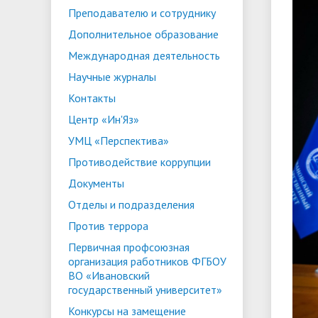
Преподавателю и сотруднику
ориентации и содействия
• Стипендии и меры поддержки
• Платн
Дополнительное образование
трудоустройству выпускников
• Диста
обучающихся
Международная деятельность
• Олимпиада "Большие надежды
«Карьера»
иностра
Научные журналы
малых городов"
• Абитуриенту
• Между
• Конкурсы на замещение
• Бренд
• Платные образовательные услуги
Контакты
должностей
Центр «Ин'Яз»
• Координационный центр ИвГУ
• Организация питания в
• Вход 
УМЦ «Перспектива»
образовательной организации
Противодействие коррупции
Документы
Отделы и подразделения
Против террора
Первичная профсоюзная
организация работников ФГБОУ
ВО «Ивановский
государственный университет»
Конкурсы на замещение