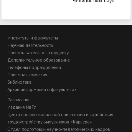
медицинских наук
Институты и факультеты
Научная деятельность
Преподавателю и сотруднику
Дополнительное образование
Телефоны подразделений
Приёмная комиссия
Библиотека
Архив информации о факультетах
Расписание
Издания ИвГУ
Центр профессиональной ориентации и содействия
трудоустройству выпускников «Карьера»
Отдел подготовки научно-педагогических кадров