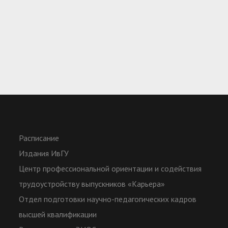
Расписание
Издания ИвГУ
Центр профессиональной ориентации и содействия
трудоустройству выпускников «Карьера»
Отдел подготовки научно-педагогических кадров
высшей квалификации