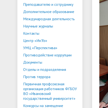
Преподавателю и сотруднику
ориентации и содействия
• Стипендии и меры поддержки
• Платн
Дополнительное образование
трудоустройству выпускников
• Диста
обучающихся
Международная деятельность
• Олимпиада "Большие надежды
«Карьера»
иностра
Научные журналы
малых городов"
• Абитуриенту
• Между
• Конкурсы на замещение
• Бренд
• Платные образовательные услуги
Контакты
должностей
Центр «Ин'Яз»
• Координационный центр ИвГУ
• Организация питания в
• Вход 
УМЦ «Перспектива»
образовательной организации
Противодействие коррупции
Документы
Отделы и подразделения
Против террора
Первичная профсоюзная
организация работников ФГБОУ
ВО «Ивановский
государственный университет»
Конкурсы на замещение