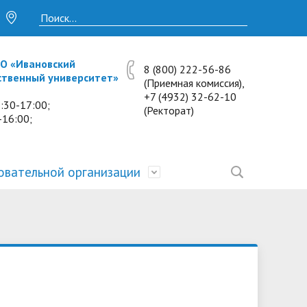
О «Ивановский
8 (800) 222-56-86
ственный университет»
(Приемная комиссия),
+7 (4932) 32-62-10
:30-17:00;
(Ректорат)
-16:00;
овательной организации
• Исследования и проекты
• Платные образовательные услуги
• Калькулятор пени
• Отзывы выпускников
• Образование
ость
ты и
• Научные журналы
• Разбор олимпиадных заданий
• Иностранным студентам
• Материально-техническое
обеспечение и оснащённость
• Противодействие коррупции
• Многопрофильная зимняя школа.
• Дистанционное обучение
образовательного процесса.
Лекции по предметам
• Первичная профсоюзная
• Информация о конкурсах и