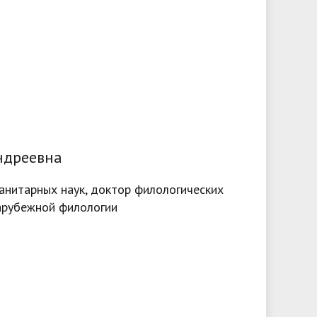
ндреевна
анитарных наук, доктор филологических
арубежной филологии