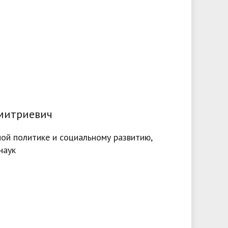
митриевич
й политике и социальному развитию,
наук