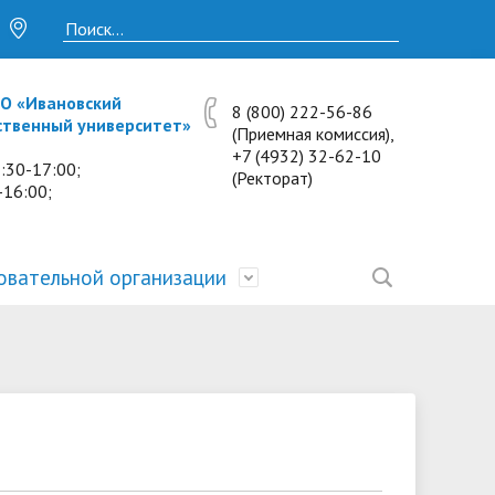
О «Ивановский
8 (800) 222-56-86
ственный университет»
(Приемная комиссия),
+7 (4932) 32-62-10
:30-17:00;
(Ректорат)
-16:00;
овательной организации
• Исследования и проекты
• Платные образовательные услуги
• Калькулятор пени
• Отзывы выпускников
• Образование
ость
ты и
• Научные журналы
• Разбор олимпиадных заданий
• Иностранным студентам
• Материально-техническое
обеспечение и оснащённость
• Противодействие коррупции
• Многопрофильная зимняя школа.
• Дистанционное обучение
образовательного процесса.
Лекции по предметам
• Первичная профсоюзная
• Информация о конкурсах и