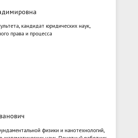
ладимировна
ультета, кандидат юридических наук,
ого права и процесса
ванович
ундаментальной физики и нанотехнологий,
о-математических наук, Почетный работник