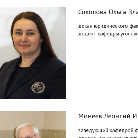
Соколова Ольга В
декан юридического фак
доцент кафедры уголовн
Минеев Леонтий И
заведующий кафедрой ф
доцент, кандидат физик