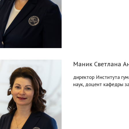
Маник Светлана А
директор Института гум
наук, доцент кафедры з