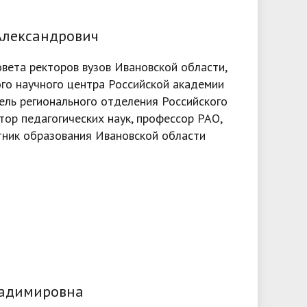
Доступная среда
ов
гуманитарного цикла для
организация работников ФГБОУ ВО
грантах
победителей олимпиад
• Вакантные места для приёма
Александрович
«Ивановский государственный
• Ресурсный волонтерский центр
(перевода)
университет»
овета ректоров вузов Ивановской области,
финансового просвещения ИвГУ
ки
• Руководство
го научного центра Российской академии
• Центр тестирования
ель регионального отделения Российского
иностранных граждан ИвГУ
• Педагогический состав
тор педагогических наук, профессор РАО,
тник образования Ивановской области
• Совет ректоров
ладимировна