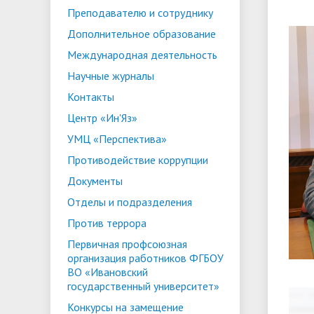
Преподавателю и сотруднику
ориентации и содействия
• Стипендии и меры поддержки
• Платн
Дополнительное образование
трудоустройству выпускников
• Диста
обучающихся
Международная деятельность
• Олимпиада "Большие надежды
«Карьера»
иностра
Научные журналы
малых городов"
• Абитуриенту
• Между
• Конкурсы на замещение
• Бренд
• Платные образовательные услуги
Контакты
должностей
Центр «Ин'Яз»
• Координационный центр ИвГУ
• Организация питания в
• Вход 
УМЦ «Перспектива»
образовательной организации
Противодействие коррупции
Документы
Отделы и подразделения
Против террора
Первичная профсоюзная
организация работников ФГБОУ
ВО «Ивановский
государственный университет»
Конкурсы на замещение