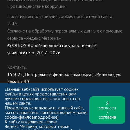
Противодействие коррупции
Политика использования cookies посетителей сайта
ИвГУ
Согласие на обработку персональных данных с помощью
сервиса «Яндекс.Метрика»
© ФГБОУ ВО «Ивановский государственный
университет», 2017 - 2026
Контакты
153025, Центральный федеральный округ, г.Иваново, ул.
Ермака, 39
8 (800) 222-56-86 (Приемная комиссия), +7 (4932) 32-62-
Данный веб-сайт использует cookie-
файлы в целях предоставления вам
10 (Ректорат)
лучшего пользовательского опыта на
нашем сайте.
Я
ПН-ЧТ: 8:30-17:00;
Продолжая использовать данный сайт,
согласен
ПТ: 8:30-16:00;
вы соглашаетесь с использованием нами
/
cookie-файлов(
подробнее
).
согласна
К сайту подключен сервис
Яндекс.Метрика, который также