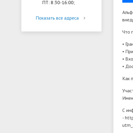
ПТ: 8:30-16:00;
Альф
Показать все адреса
внед
Что 
• Гр
• Пр
• Вх
• До
Как 
Учас
Имен
С ин
- htt
utm_