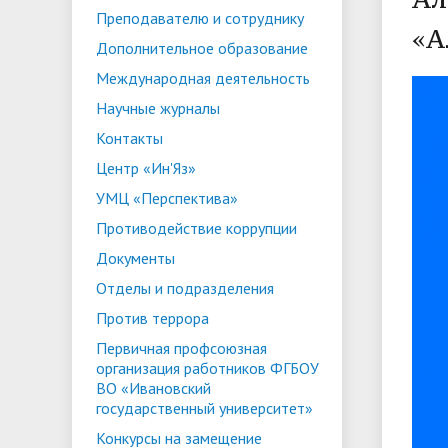
Преподавателю и сотруднику
ориентации и содействия
«А
• Стипендии и меры поддержки
• Платн
Дополнительное образование
трудоустройству выпускников
• Диста
обучающихся
Международная деятельность
• Олимпиада "Большие надежды
«Карьера»
иностра
Научные журналы
малых городов"
• Абитуриенту
• Между
• Конкурсы на замещение
• Бренд
• Платные образовательные услуги
Контакты
должностей
Центр «Ин'Яз»
• Координационный центр ИвГУ
• Организация питания в
• Вход 
УМЦ «Перспектива»
образовательной организации
Противодействие коррупции
Документы
Отделы и подразделения
Против террора
Первичная профсоюзная
организация работников ФГБОУ
ВО «Ивановский
государственный университет»
Конкурсы на замещение