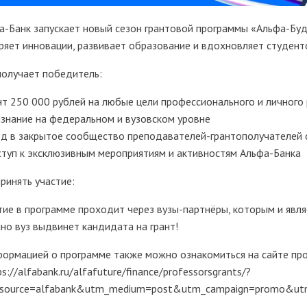
а-Банк запускает новый сезон грантовой программы «Альфа-Буд
ряет инновации, развивает образование и вдохновляет студент
получает победитель:
ант 250 000 рублей на любые цели профессионального и личного
изнание на федеральном и вузовском уровне
од в закрытое сообщество преподавателей-грантополучателей 
ступ к эксклюзивным мероприятиям и активностям Альфа-Банка
принять участие:
тие в программе проходит через вузы-партнёры, которым и явля
но вуз выдвинет кандидата на грант!
формацией о программе также можно ознакомиться на сайте п
ps://alfabank.ru/alfafuture/finance/professorsgrants/?
source=alfabank&utm_medium=post&utm_campaign=promo&ut