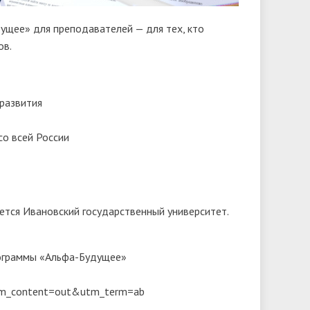
ущее» для преподавателей — для тех, кто
ов.
 развития
со всей России
ется Ивановский государственный университет.
рограммы «Альфа-Будущее»
m_content=out&utm_term=ab