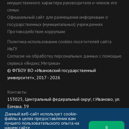
имущественного характера руководителя и членов его
семьи
Официальный сайт для размещения информации о
государственных (муниципальных) учреждениях
Противодействие коррупции
Политика использования cookies посетителей сайта
ИвГУ
Согласие на обработку персональных данных с помощью
сервиса «Яндекс.Метрика»
© ФГБОУ ВО «Ивановский государственный
университет», 2017 - 2026
Контакты
153025, Центральный федеральный округ, г.Иваново, ул.
Ермака, 39
8 (800) 222-56-86 (Приемная комиссия), +7 (4932) 32-62-
Данный веб-сайт использует cookie-
файлы в целях предоставления вам
10 (Ректорат)
лучшего пользовательского опыта на
нашем сайте.
Я
ПН-ЧТ: 8:30-17:00;