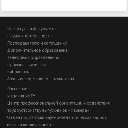
Институты и факультеты
Научная деятельность
Преподавателю и сотруднику
Дополнительное образование
Телефоны подразделений
Приёмная комиссия
Библиотека
Архив информации о факультетах
Расписание
Издания ИвГУ
Центр профессиональной ориентации и содействия
трудоустройству выпускников «Карьера»
Отдел подготовки научно-педагогических кадров
высшей квалификации