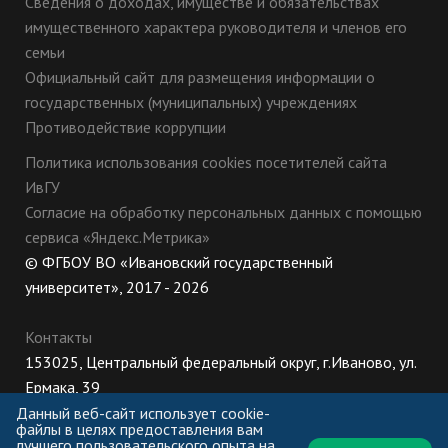
Сведения о доходах, имуществе и обязательствах
имущественного характера руководителя и членов его
семьи
Официальный сайт для размещения информации о
государственных (муниципальных) учреждениях
Противодействие коррупции
Политика использования cookies посетителей сайта
ИвГУ
Согласие на обработку персональных данных с помощью
сервиса «Яндекс.Метрика»
© ФГБОУ ВО «Ивановский государственный
университет», 2017 - 2026
Контакты
153025, Центральный федеральный округ, г.Иваново, ул.
Ермака, 39
8 (800) 222-56-86 (Приемная комиссия), +7 (4932) 32-62-
Данный веб-сайт использует cookie-
файлы в целях предоставления вам
10 (Ректорат)
лучшего пользовательского опыта на