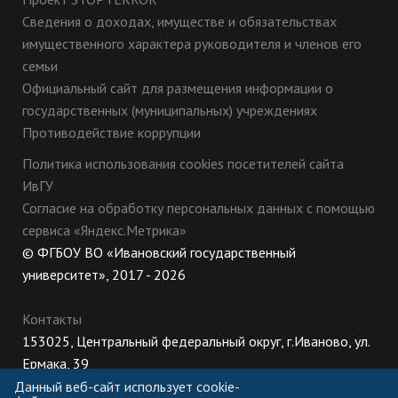
Сведения о доходах, имуществе и обязательствах
имущественного характера руководителя и членов его
семьи
Официальный сайт для размещения информации о
государственных (муниципальных) учреждениях
Противодействие коррупции
Политика использования cookies посетителей сайта
ИвГУ
Согласие на обработку персональных данных с помощью
сервиса «Яндекс.Метрика»
© ФГБОУ ВО «Ивановский государственный
университет», 2017 - 2026
Контакты
153025, Центральный федеральный округ, г.Иваново, ул.
Ермака, 39
8 (800) 222-56-86 (Приемная комиссия), +7 (4932) 32-62-
Данный веб-сайт использует cookie-