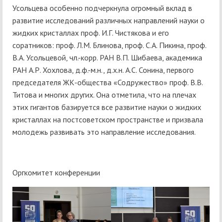
Усольцева особенно подчеркнула огромный вклад в
развитие исследований различных направлений науки о
жидких кристаллах проф. И.Г. Чистякова и его
соратников: проф. Л.М. Блинова, проф. С.А. Пикина, проф.
В.А. Усольцевой, чл.-корр. РАН В.П. Шибаева, академика
РАН А.Р. Хохлова, д.ф.-м.н., д.х.н. А.С. Сонина, первого
председателя ЖК-общества «Содружество» проф. В.В.
Титова и многих других. Она отметила, что на плечах
этих гигантов базируется все развитие науки о жидких
кристаллах на постсоветском пространстве и призвала
молодежь развивать это направление исследования.
Оргкомитет конференции