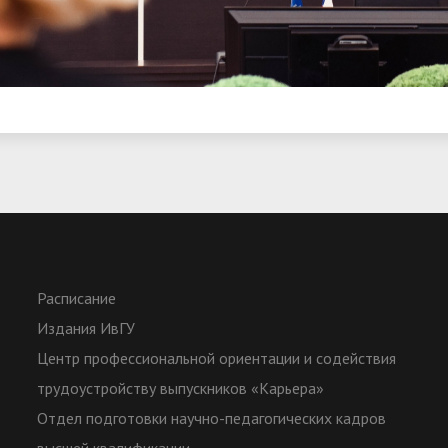
Расписание
Издания ИвГУ
Центр профессиональной ориентации и содействия
трудоустройству выпускников «Карьера»
Отдел подготовки научно-педагогических кадров