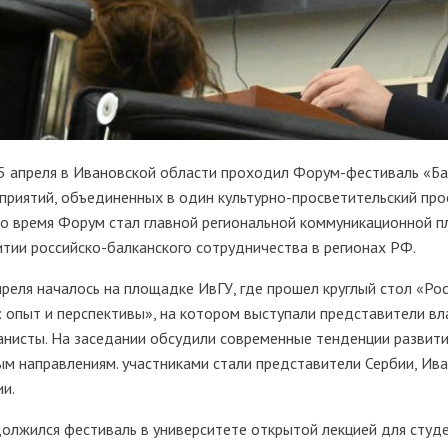
5 апреля в Ивановской области проходил Форум-фестиваль «Бал
приятий, объединенных в один культурно-просветительский про
то время Форум стал главной региональной коммуникационной 
итии российско-балканского сотрудничества в регионах РФ.
преля началось на площадке ИвГУ, где прошел круглый стол «Ро
: опыт и перспективы», на котором выступали представители вла
анисты. На заседании обсудили современные тенденции развити
ым направлениям. участниками стали представители Сербии, Ива
ии.
олжился фестиваль в университете открытой лекцией для студ