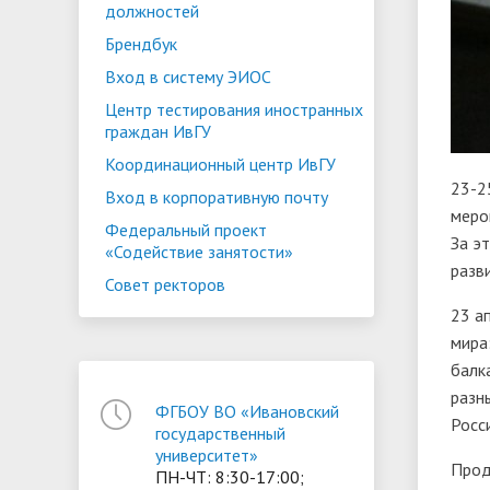
должностей
Брендбук
Вход в систему ЭИОС
Центр тестирования иностранных
граждан ИвГУ
Координационный центр ИвГУ
23-2
Вход в корпоративную почту
меро
Федеральный проект
За э
«Содействие занятости»
разв
Совет ректоров
23 а
мира
балк
разн
ФГБОУ ВО «Ивановский
Росс
государственный
университет»
Прод
ПН-ЧТ: 8:30-17:00;