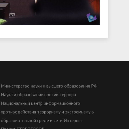
Министерство науки и высшего образования РФ
Наука и образование против террора
Национальный центр информационного
противодействия терроризму и экстремизму в
образовательной среде и сети Интернет