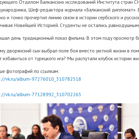
дующего Отделом Балканских исследований Института стран СН
ународника, Шеф-редактора журнала «Балканский дипломат». В
око и тонко прочертил линию связи в истории сербского и русско
нчивая Новейшей Историей. Студенты не остались равнодушным
ршал день традиционный показ фильма. В этом году просмотр б
му дворянский сын выбрал поле боя вместо уютной жизни в пом
г избавиться от турецкого ига? Мы распутали клубок истории ж
ше фотографий по ссылкам:
s://vk.ru/album-97276010_310782518
s://vk.ru/album-77128992_310702265