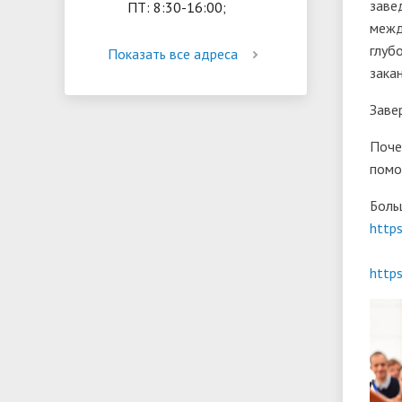
заве
ПТ: 8:30-16:00;
межд
глуб
Показать все адреса
зака
Заве
Поче
помо
Боль
http
http