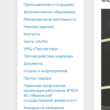
Преподавателю и сотруднику
ориентации и содействия
• Стипендии и меры поддержки
• Платн
Дополнительное образование
трудоустройству выпускников
• Диста
обучающихся
Международная деятельность
• Олимпиада "Большие надежды
«Карьера»
иностра
Научные журналы
малых городов"
• Абитуриенту
• Между
• Конкурсы на замещение
• Бренд
• Платные образовательные услуги
Контакты
должностей
Центр «Ин'Яз»
• Координационный центр ИвГУ
• Организация питания в
• Вход 
УМЦ «Перспектива»
образовательной организации
Противодействие коррупции
Документы
Отделы и подразделения
Против террора
Первичная профсоюзная
организация работников ФГБОУ
ВО «Ивановский
государственный университет»
Конкурсы на замещение