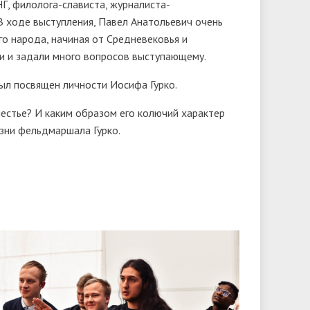
Г, филолога-слависта, журналиста-
 ходе выступления, Павел Анатольевич очень
го народа, начиная от Средневековья и
и и задали много вопросов выступающему.
ыл посвящен личности Иосифа Гурко.
естье? И каким образом его колючий характер
изни фельдмаршала Гурко.