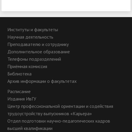
Институты и факультеты
Научная деятельность
Преподавателю и сотруднику
Дополнительное образование
Телефоны подразделений
Приёмная комиссия
Библиотека
Архив информации о факультетах
Расписание
Издания ИвГУ
Центр профессиональной ориентации и содействия
трудоустройству выпускников «Карьера»
Отдел подготовки научно-педагогических кадров
высшей квалификации