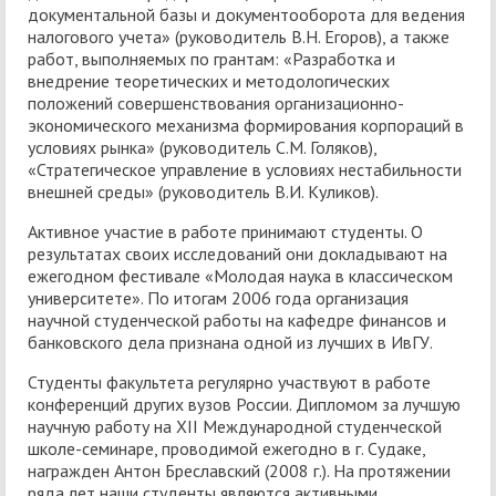
документальной базы и документооборота для ведения
налогового учета» (руководитель В.Н. Егоров), а также
работ, выполняемых по грантам: «Разработка и
внедрение теоретических и методологических
положений совершенствования организационно-
экономического механизма формирования корпораций в
условиях рынка» (руководитель С.М. Голяков),
«Стратегическое управление в условиях нестабильности
внешней среды» (руководитель В.И. Куликов).
Активное участие в работе принимают студенты. О
результатах своих исследований они докладывают на
ежегодном фестивале «Молодая наука в классическом
университете». По итогам 2006 года организация
научной студенческой работы на кафедре финансов и
банковского дела признана одной из лучших в ИвГУ.
Студенты факультета регулярно участвуют в работе
конференций других вузов России. Дипломом за лучшую
научную работу на XII Международной студенческой
школе-семинаре, проводимой ежегодно в г. Судаке,
награжден Антон Бреславский (2008 г.). На протяжении
ряда лет наши студенты являются активными