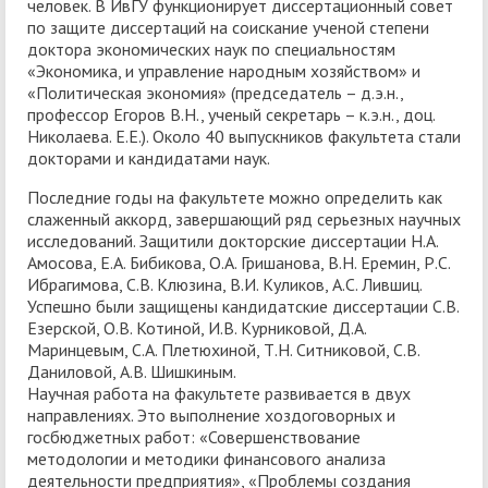
человек. В ИвГУ функционирует диссертационный совет
по защите диссертаций на соискание ученой степени
доктора экономических наук по специальностям
«Экономика, и управление народным хозяйством» и
«Политическая экономия» (председатель – д.э.н.,
профессор Егоров В.Н., ученый секретарь – к.э.н., доц.
Николаева. Е.Е.). Около 40 выпускников факультета стали
докторами и кандидатами наук.
Последние годы на факультете можно определить как
слаженный аккорд, завершающий ряд серьезных научных
исследований. Защитили докторские диссертации Н.А.
Амосова, Е.А. Бибикова, О.А. Гришанова, В.Н. Еремин, Р.С.
Ибрагимова, С.В. Клюзина, В.И. Куликов, А.С. Лившиц.
Успешно были защищены кандидатские диссертации С.В.
Езерской, О.В. Котиной, И.В. Курниковой, Д.А.
Маринцевым, С.А. Плетюхиной, Т.Н. Ситниковой, С.В.
Даниловой, А.В. Шишкиным.
Научная работа на факультете развивается в двух
направлениях. Это выполнение хоздоговорных и
госбюджетных работ: «Совершенствование
методологии и методики финансового анализа
деятельности предприятия», «Проблемы создания