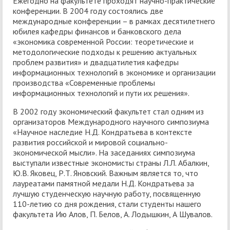
Ежегодно на факультете проходят научно-практические
конференции. В 2004 году состоялись две
международные конференции – в рамках десятилетнего
юбилея кафедры финансов и банковского дела
«экономика современной России: теоретические и
методологические подходы к решению актуальных
проблем развития» и двадцатилетия кафедры
информационных технологий в экономике и организации
производства «Современные проблемы
информационных технологий и пути их решения».
В 2002 году экономический факультет стал одним из
организаторов Международного научного симпозиума
«Научное наследие Н.Д. Кондратьева в контексте
развития российской и мировой социально-
экономической мысли». На заседаниях симпозиума
выступали известные экономисты страны Л.Л. Абалкин,
Ю.В. Яковец, Р.Т. Яновский. Важным является то, что
лауреатами памятной медали Н.Д. Кондратьева за
лучшую студенческую научную работу, посвященную
110-летию со дня рождения, стали студенты нашего
факультета Ию Алов, П. Белов, А. Лодышкин, А Шувалов.