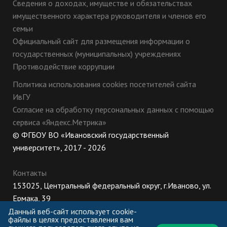
Сведения о доходах, имуществе и обязательствах
имущественного характера руководителя и членов его
семьи
Официальный сайт для размещения информации о
государственных (муниципальных) учреждениях
Противодействие коррупции
Политика использования cookies посетителей сайта
ИвГУ
Согласие на обработку персональных данных с помощью
сервиса «Яндекс.Метрика»
© ФГБОУ ВО «Ивановский государственный
университет», 2017 - 2026
Контакты
153025, Центральный федеральный округ, г.Иваново, ул.
Ермака, 39
8 (800) 222-56-86 (Приемная комиссия), +7 (4932) 32-62-
Данный веб-сайт использует cookie-
файлы в целях предоставления вам
10 (Ректорат)