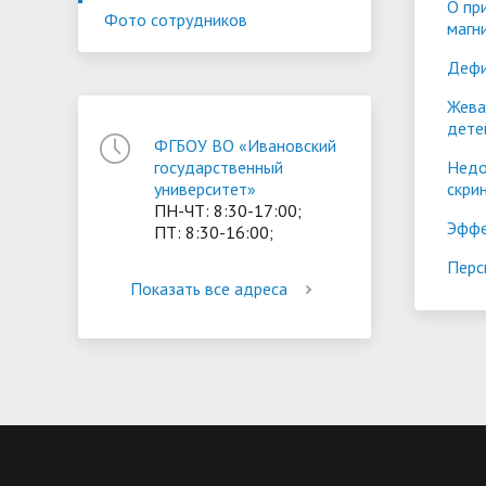
О пр
Фото сотрудников
магн
ориентации и содействия
• Стипендии и меры поддержки
• Платн
трудоустройству выпускников
Дефи
• Диста
обучающихся
• Олимпиада "Большие надежды
«Карьера»
иностра
Жева
малых городов"
• Абитуриенту
• Между
дете
• Конкурсы на замещение
• Бренд
ФГБОУ ВО «Ивановский
• Платные образовательные услуги
Недо
государственный
должностей
скри
университет»
ПН-ЧТ: 8:30-17:00;
• Координационный центр ИвГУ
• Организация питания в
• Вход 
Эффе
ПТ: 8:30-16:00;
образовательной организации
Перс
Показать все адреса