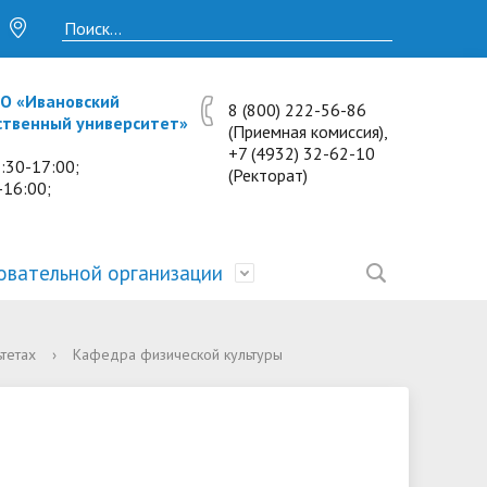
О «Ивановский
8 (800) 222-56-86
ственный университет»
(Приемная комиссия),
+7 (4932) 32-62-10
:30-17:00;
(Ректорат)
-16:00;
овательной организации
• Исследования и проекты
• Платные образовательные услуги
• Калькулятор пени
• Отзывы выпускников
• Образование
тетах
›
Кафедра физической культуры
ость
ты и
• Научные журналы
• Разбор олимпиадных заданий
• Иностранным студентам
• Материально-техническое
обеспечение и оснащённость
• Противодействие коррупции
• Многопрофильная зимняя школа.
• Дистанционное обучение
образовательного процесса.
Лекции по предметам
• Первичная профсоюзная
• Информация о конкурсах и