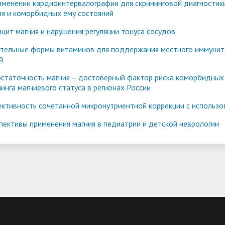
именении кардиоинтервалографии для скрининговой диагностик
трудоустройству выпускник
ия и коморбидных ему состояний
ые образовательные услуги
«Карьера»
• Финансово-хозяйственная
цит магния и нарушения регуляции тонуса сосудов
нционные занятия для
• Страница добра
деятельность
нных студентов
тельные формы витаминов для поддержания местного иммуните
народное сотрудничество
• Внутренняя система оцен
й
бук
• Вход в систему ЭИОС
качества образования
статочность магния – достоверный фактор риска коморбидных 
нинга магниевого статуса в регионах России
в корпоративную почту
• Федеральный проект
ктивность сочетанной микронутриентной коррекции с использов
«Содействие занятости»
пективы применения магния в педиатрии и детской неврологии