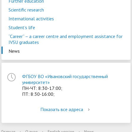
Further education
Scientific research
International activities
Student’s life
“Career” – a сareer centre and employment assistance for
IVSU graduates
News
ФГБОУ ВО «Ивановский государственный
университет»
ПН-ЧТ: 8:30-17:00;
ПТ: 8:30-16:00;
Показать все адреса
Главная
›
О вузе
›
English version
›
News