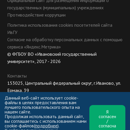
Официальный сайт для размещения информации о
государственных (муниципальных) учреждениях
Противодействие коррупции
Политика использования cookies посетителей сайта
ИвГУ
Согласие на обработку персональных данных с помощью
сервиса «Яндекс.Метрика»
© ФГБОУ ВО «Ивановский государственный
университет», 2017 - 2026
Контакты
153025, Центральный федеральный округ, г.Иваново, ул.
Ермака, 39
8 (800) 222-56-86 (Приемная комиссия), +7 (4932) 32-62-
Данный веб-сайт использует cookie-
файлы в целях предоставления вам
10 (Ректорат)
лучшего пользовательского опыта на
нашем сайте.
Я
ПН-ЧТ: 8:30-17:00;
Продолжая использовать данный сайт,
согласен
ПТ: 8:30-16:00;
вы соглашаетесь с использованием нами
/
cookie-файлов(
подробнее
).
согласна