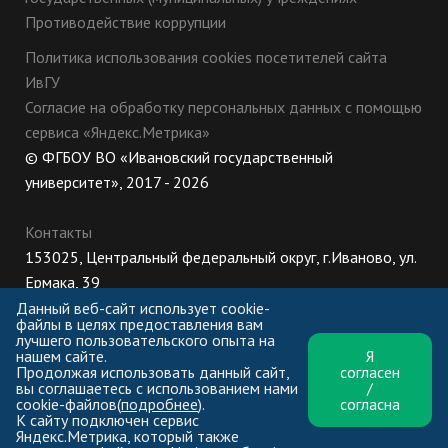
Противодействие коррупции
Политика использования cookies посетителей сайта
ИвГУ
Согласие на обработку персональных данных с помощью
сервиса «Яндекс.Метрика»
© ФГБОУ ВО «Ивановский государственный
университет», 2017 - 2026
Контакты
153025, Центральный федеральный округ, г.Иваново, ул.
Ермака, 39
8 (800) 222-56-86 (Приемная комиссия), +7 (4932) 32-62-
Данный веб-сайт использует cookie-
файлы в целях предоставления вам
10 (Ректорат)
лучшего пользовательского опыта на
нашем сайте.
Я
ПН-ЧТ: 8:30-17:00;
Продолжая использовать данный сайт,
согласен
ПТ: 8:30-16:00;
вы соглашаетесь с использованием нами
/
cookie-файлов(
подробнее
).
согласна
К сайту подключен сервис
Яндекс.Метрика, который также