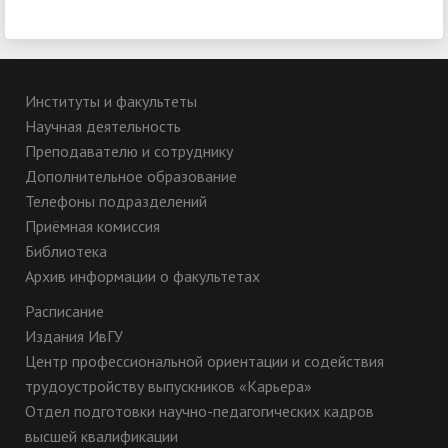
Институты и факультеты
Научная деятельность
Преподавателю и сотруднику
Дополнительное образование
Телефоны подразделений
Приёмная комиссия
Библиотека
Архив информации о факультетах
Расписание
Издания ИвГУ
Центр профессиональной ориентации и содействия
трудоустройству выпускников «Карьера»
Отдел подготовки научно-педагогических кадров
высшей квалификации