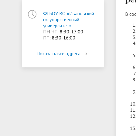
ориентации и содействия
ФГБОУ ВО «Ивановский
В со
• Стипендии и меры поддержки
• Платн
трудоустройству выпускников
государственный
• Диста
обучающихся
университет»
• Олимпиада "Большие надежды
«Карьера»
иностра
ПН-ЧТ: 8:30-17:00;
малых городов"
• Абитуриенту
• Между
ПТ: 8:30-16:00;
• Конкурсы на замещение
• Бренд
• Платные образовательные услуги
должностей
Показать все адреса
• Координационный центр ИвГУ
• Организация питания в
• Вход 
образовательной организации