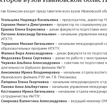
трудоустройству выпускник
став Комиссии входят представители всех вузов Ивановской об
ые образовательные услуги
«Карьера»
• Финансово-хозяйственная
нционные занятия для
• Страница добра
деятельность
Усольцева Надежда Васильевна
– председатель, директор 
нных студентов
Сорокин Никита Дмитриевич
– проректор по социальному ра
народное сотрудничество
• Внутренняя система оцен
Ершова Елена Борисовна
– декан факультета подготовки ино
бук
• Вход в систему ЭИОС
Погонин Александр Евгеньевич
– начальник управления меж
качества образования
ИГХТУ;
Торшинин Михаил Евгеньевич
– начальник международной с
в корпоративную почту
• Федеральный проект
образовательных программ ИГХТУ;
Фалина Вера Александровна
– декан факультета по подгото
«Содействие занятости»
Федосеева Елена Сергеевна
– декан по работе с иностранн
Червова Альбина Александровна
– советник по подготовке 
деятельности Шуйского филиала ИвГУ;
Анисимова Ирина Владимировна
– начальник отдела воспит
Ивановского филиала РЭУ им. Г.В. Плеханова;
Лапшина Елена Георгиевна
– начальник международного отд
Панова Анна Альбертовна
– начальник управления междунар
Костюшина Ирина Евгеньевна
– начальник отдела междунар
сотрудничества ИвГПУ;
Смирнова Валентина Александровна
– ведущий инженер ОМС