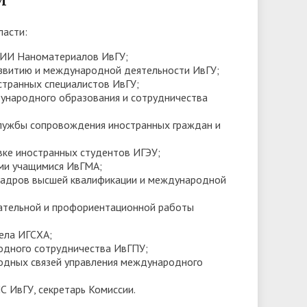
Доступная среда
ов
гуманитарного цикла для
организация работников ФГБОУ ВО
грантах
ласти:
победителей олимпиад
• Вакантные места для приёма
«Ивановский государственный
• Ресурсный волонтерский центр
(перевода)
НИИ Наноматериалов ИвГУ;
университет»
финансового просвещения ИвГУ
звитию и международной деятельности ИвГУ;
ки
• Руководство
странных специалистов ИвГУ;
• Центр тестирования
дународного образования и сотрудничества
иностранных граждан ИвГУ
• Педагогический состав
лужбы сопровождения иностранных граждан и
• Совет ректоров
вке иностранных студентов ИГЭУ;
ыми учащимися ИвГМА;
кадров высшей квалификации и международной
ательной и профориентационной работы
ела ИГСХА;
одного сотрудничества ИвГПУ;
одных связей управления международного
 ИвГУ, секретарь Комиссии.