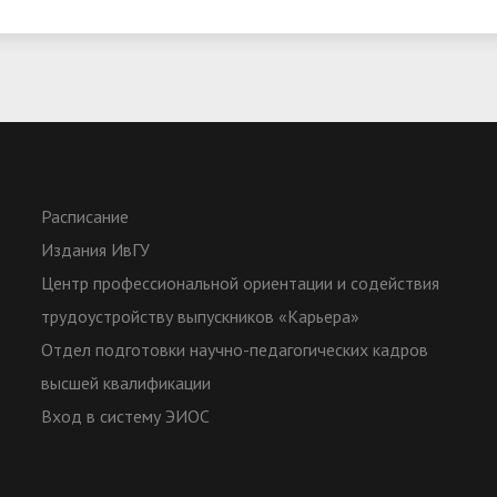
Расписание
Издания ИвГУ
Центр профессиональной ориентации и содействия
трудоустройству выпускников «Карьера»
Отдел подготовки научно-педагогических кадров
высшей квалификации
Вход в систему ЭИОС