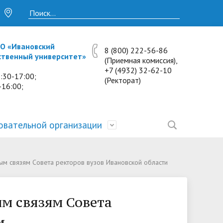
О «Ивановский
8 (800) 222-56-86
ственный университет»
(Приемная комиссия),
+7 (4932) 32-62-10
:30-17:00;
(Ректорат)
-16:00;
овательной организации
• Исследования и проекты
• Платные образовательные услуги
• Калькулятор пени
• Отзывы выпускников
• Образование
м связям Совета ректоров вузов Ивановской области
ость
ты и
• Научные журналы
• Разбор олимпиадных заданий
• Иностранным студентам
• Материально-техническое
обеспечение и оснащённость
м связям Совета
• Противодействие коррупции
• Многопрофильная зимняя школа.
• Дистанционное обучение
образовательного процесса.
Лекции по предметам
и
• Первичная профсоюзная
• Информация о конкурсах и