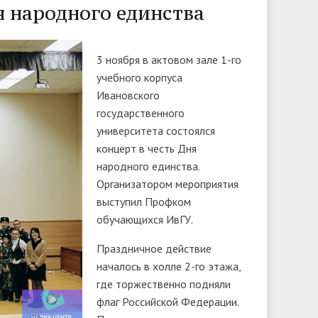
Доступная среда
я народного единства
ов
гуманитарного цикла для
организация работников ФГБОУ ВО
грантах
победителей олимпиад
• Вакантные места для приёма
«Ивановский государственный
• Ресурсный волонтерский центр
(перевода)
3 ноября в актовом зале 1-го
университет»
финансового просвещения ИвГУ
учебного корпуса
ки
• Руководство
• Центр тестирования
Ивановского
иностранных граждан ИвГУ
• Педагогический состав
государственного
университета состоялся
• Совет ректоров
концерт в честь Дня
народного единства.
Организатором мероприятия
выступил Профком
обучающихся ИвГУ.
Праздничное действие
началось в холле 2-го этажа,
где торжественно подняли
флаг Российской Федерации.